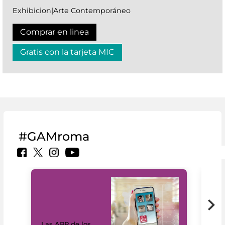
Exhibicion|Arte Contemporáneo
Comprar en linea
Gratis con la tarjeta MIC
#GAMroma
Las APP de los
I Mi