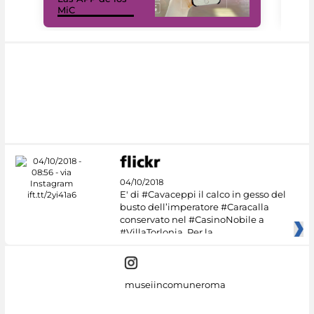
MiC
net
04/10/2018
E' di #Cavaceppi il calco in gesso del
busto dell’imperatore #Caracalla
conservato nel #CasinoNobile a
#VillaTorlonia. Per la
museiincomuneroma