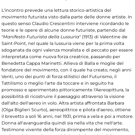
L'incontro prevede una lettura storico-artistica del
movimento futurista visto dalla parte delle donne artiste. In
questo senso Claudio Crescentini interviene ricordando le
teorie e le opere di alcune donne futuriste, partendo dal
"
Manifesto Futurista della Lussuria
" (1913) di Valentine de
Saint-Point, nel quale la lussuria viene per la prima volta
sdoganata da ogni valenza moralista e di peccato per essere
interpretata come nuova forza creatrice, passando per
Benedetta Cappa Marinetti. Allieva di Balla e moglie del
fondatore del movimento, con il quale ha creato, negli anni
Venti, uno dei punti di forza stilistici del Futurismo, il
Tattilismo o meglio l'arte da toccare e in seguito ha
promosso e sperimentato pittoricamente l'Aereopittura, la
possibilità di ricostruire il paesaggio attraverso la visione
dall'alto dell'aereo in volo. Altra artista affrontata Barbara
(Olga Biglieri Scurto), aereopittrice e pilota d'aereo, ottiene
il brevetto a soli 16 anni, nel 1931, prima a vela e poi a motore.
Donna all'avanguardia quindi sia nella vita che nell'arte.
Testimone vivente della forza dirompente del movimento,