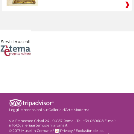
Servizi museali
Leggi le recensioni su:
Galleria d'Arte Moderna
Via Francesco Crispi 24 - 00187 Roma - Tel. +39 060608 E-mail:
info@galleriaartemodernaroma.it
© 2017 Musei in Comune
/
Privacy
/
Exclusiòn de las