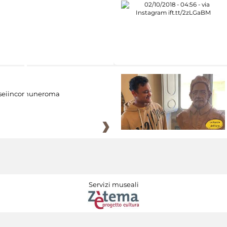
eiincomuneroma
Servizi museali