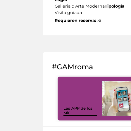
Galleria d'Arte Moderna
Tipología
Visita guiada
Requieren reserva:
Sì
#GAMroma
Las APP de los
MiC