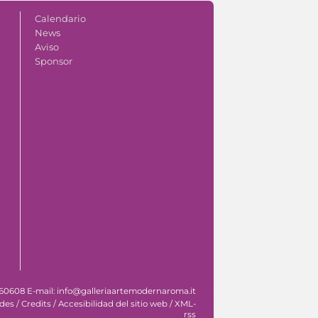
Calendario
News
Aviso
Sponsor
 060608 E-mail: info@galleriaartemodernaroma.it
ades
/
Credits
/
Accesibilidad del sitio web
/
XML-
rss