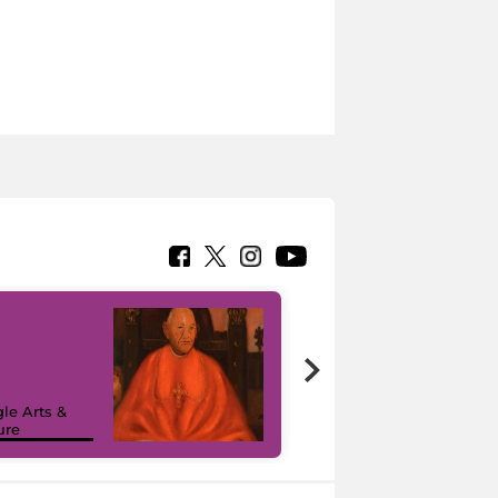
7 nuovi in-
painting tour
sulla piattaforma
le Arts &
Google Arts &
ure
Culture