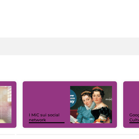
I MiC sui social
Goog
network
Cult