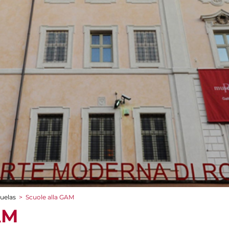
cuelas
>
Scuole alla GAM
AM