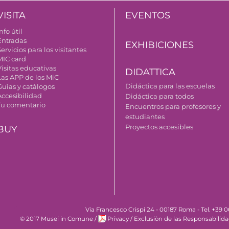
VISITA
EVENTOS
nfo útil
Entradas
EXHIBICIONES
ervicios para los visitantes
MIC card
Visitas educativas
DIDATTICA
Las APP de los MiC
Didáctica para las escuelas
Guìas y catàlogos
Accesibilidad
Didáctica para todos
Tu comentario
Encuentros para profesores y
estudiantes
Proyectos accesibles
BUY
Via Francesco Crispi 24 - 00187 Roma - Tel. +39
© 2017 Musei in Comune
/
Privacy
/
Exclusiòn de las Responsabilid