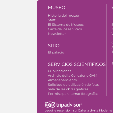
MUSEO
Historia del museo
I
Staff
El Sistema de Museos
S
Carta de los servicios
Newsletter
SITIO
El palacio
SERVICIOS SCIENTÍFICOS
Publicaciones
Archivio della Collezione GAM
Almacenamiento
Solicitud de utilización de fotos
Sala de las obras gráficas
Permiso para tomar fotografías
Leggi le recensioni su:
Galleria d'Arte Moderna