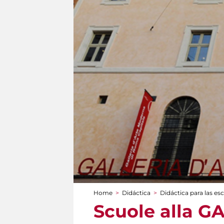
Home
>
Didáctica
>
Didáctica para las es
You are here
Scuole alla G