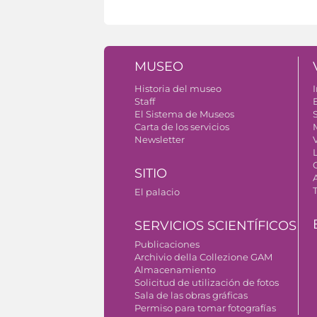
MUSEO
Historia del museo
I
Staff
El Sistema de Museos
S
Carta de los servicios
Newsletter
SITIO
El palacio
SERVICIOS SCIENTÍFICOS
Publicaciones
Archivio della Collezione GAM
Almacenamiento
Solicitud de utilización de fotos
Sala de las obras gráficas
Permiso para tomar fotografías