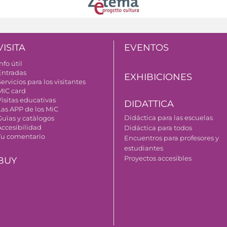
VISITA
EVENTOS
nfo útil
Entradas
EXHIBICIONES
ervicios para los visitantes
MIC card
Visitas educativas
DIDATTICA
Las APP de los MiC
Didáctica para las escuelas
Guìas y catàlogos
Accesibilidad
Didáctica para todos
Tu comentario
Encuentros para profesores y
estudiantes
Proyectos accesibles
BUY