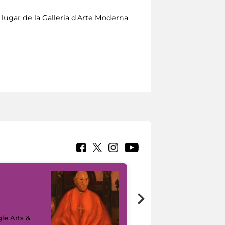
 lugar de la Galleria d'Arte Moderna
7 nuovi in-
painting tour
sulla piattaforma
le Arts &
Google Arts &