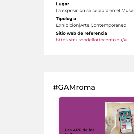
Lugar
La exposición se celebra en el Museo
Tipología
Exhibicion|Arte Contemporáneo
Sitio web de referencia
https://museodellottocento.eu/#
#GAMroma
Las APP de los