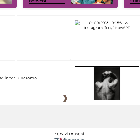
network
Cult
eiincomuneroma
Servizi museali