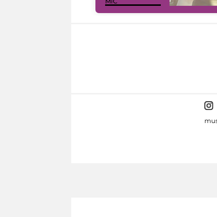
MiC
mus