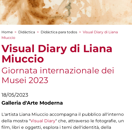
Home
>
Didáctica
>
Didáctica para todos
>
Visual Diary di Liana
You are here
Miuccio
Visual Diary di Liana
Miuccio
Giornata internazionale dei
Musei 2023
18/05/2023
Galleria d'Arte Moderna
L'artista Liana Miuccio accompagna il pubblico all'interno
della mostra "
Visual Diary
" che, attraverso le fotografie, un
film, libri e oggetti, esplora i temi dell'identità, della