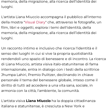
memoria, della migrazione, alla ricerca dell’identità dei
luoghi.
L'artista Liana Miuccio accompagna il pubblico all'interno
della mostra "
Visual Diary
" che, attraverso le fotografie, un
film, libri e oggetti, esplora i temi dell'identità, della
memoria, della migrazione, alla ricerca dell’identità dei
luoghi.
Un racconto intimo e inclusivo che ricerca l'identità e il
senso dei luoghi in cui si vive la propria quotidianità
rendendoli uno spazio di benessere e di incontro. La ricerca
di Liana Miuccio, artista visiva italo-statunitense di fama
internazionale, entra in dialogo con i testi della scrittrice
Jhumpa Lahiri, Premio Pulitzer, declinando in chiave
personale il tema del benessere globale, inteso come il
diritto di tutti ad accedere a una vita sana, sociale, in
armonia con la città, l'ambiente, la comunità.
L'artista visiva
Liana Miuccio
ha la doppia cittadinanza
italiana e statunitense, è cresciuta a New York e