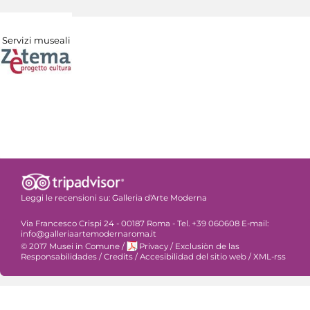
Servizi museali
Leggi le recensioni su:
Galleria d'Arte Moderna
Via Francesco Crispi 24 - 00187 Roma - Tel. +39 060608 E-mail:
info@galleriaartemodernaroma.it
© 2017 Musei in Comune
/
Privacy
/
Exclusiòn de las
Responsabilidades
/
Credits
/
Accesibilidad del sitio web
/
XML-rss