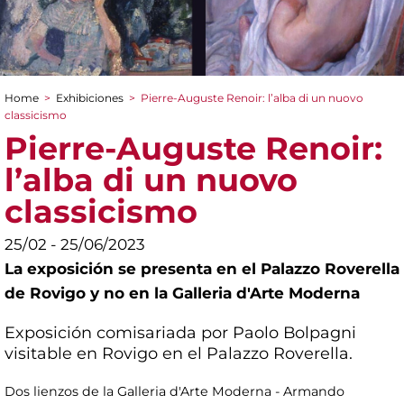
Home
>
Exhibiciones
>
Pierre-Auguste Renoir: l’alba di un nuovo
You are here
classicismo
Pierre-Auguste Renoir:
l’alba di un nuovo
classicismo
25/02 - 25/06/2023
La exposición se presenta en el Palazzo Roverella
de Rovigo y no en la Galleria d'Arte Moderna
Exposición comisariada por Paolo Bolpagni
visitable en Rovigo en el Palazzo Roverella.
Dos lienzos de la Galleria d'Arte Moderna - Armando