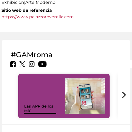
Exhibicion|Arte Moderno
Sitio web de referencia
https://www.palazzoroverella.com
#GAMroma
Las APP de los
I Mi
MiC
net