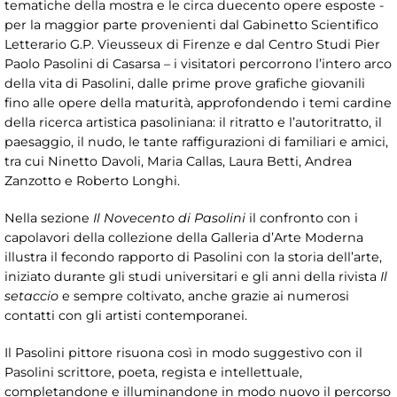
tematiche della mostra e le circa duecento opere esposte -
per la maggior parte provenienti dal Gabinetto Scientifico
Letterario G.P. Vieusseux di Firenze e dal Centro Studi Pier
Paolo Pasolini di Casarsa – i visitatori percorrono l’intero arco
della vita di Pasolini, dalle prime prove grafiche giovanili
fino alle opere della maturità, approfondendo i temi cardine
della ricerca artistica pasoliniana: il ritratto e l’autoritratto, il
paesaggio, il nudo, le tante raffigurazioni di familiari e amici,
tra cui Ninetto Davoli, Maria Callas, Laura Betti, Andrea
Zanzotto e Roberto Longhi.
Nella sezione
Il Novecento di Pasolini
il confronto con i
capolavori della collezione della Galleria d’Arte Moderna
illustra il fecondo rapporto di Pasolini con la storia dell’arte,
iniziato durante gli studi universitari e gli anni della rivista
Il
setaccio
e sempre coltivato, anche grazie ai numerosi
contatti con gli artisti contemporanei.
Il Pasolini pittore risuona così in modo suggestivo con il
Pasolini scrittore, poeta, regista e intellettuale,
completandone e illuminandone in modo nuovo il percorso