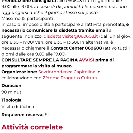
Prenotazione consigliata
allo 060608 (tutti i giorni dalle
9.00 alle 19.00).
In caso di disponibilità le persone possono
aggiungersi anche il giorno stesso sul posto
Massimo
15 partecipanti
In caso di impossibilità a partecipare all’attività prenotata,
è
necessario comunicare la disdetta tramite email
al
seguente indirizzo:
disdetta.visite@060608.it
(dal lun.al giov.
ore 8.30 – 17.00/ ven. ore 8.30 – 13.30). In alternativa, è
necessario chiamare il
Contact Center 060608
(attivo tutti i
giorni dalle ore 9.00 alle 19.00)
CONSULTARE SEMPRE LA PAGINA
AVVISI
prima di
programmare la visita al museo
Organizzazione:
Sovrintendenza Capitolina
in
collaborazione con
Zètema Progetto Cultura
Duración
90 minuti
Tipología
Visita didáctica
Requieren reserva:
Sì
Attività correlate