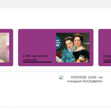
I MiC sui social
Goog
network
Cult