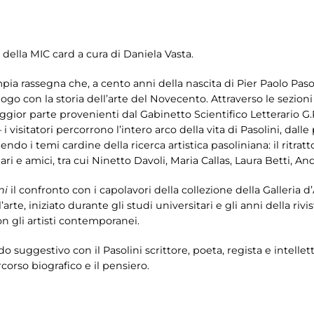
 della MIC card a cura di Daniela Vasta.
mpia rassegna che, a cento anni della nascita di Pier Paolo Pasol
logo con la storia dell’arte del Novecento. Attraverso le sezion
gior parte provenienti dal Gabinetto Scientifico Letterario G.
 i visitatori percorrono l’intero arco della vita di Pasolini, dall
o i temi cardine della ricerca artistica pasoliniana: il ritratto e
liari e amici, tra cui Ninetto Davoli, Maria Callas, Laura Betti,
ni
il confronto con i capolavori della collezione della Galleria d
’arte, iniziato durante gli studi universitari e gli anni della rivis
n gli artisti contemporanei.
odo suggestivo con il Pasolini scrittore, poeta, regista e intel
orso biografico e il pensiero.