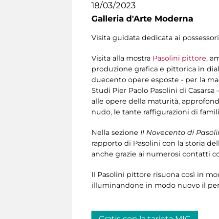
18/03/2023
Galleria d'Arte Moderna
Visita guidata dedicata ai possessori
Visita alla mostra
Pasolini pittore
, a
produzione grafica e pittorica in dia
duecento opere esposte - per la mag
Studi Pier Paolo Pasolini di Casarsa –
alle opere della maturità, approfondend
nudo, le tante raffigurazioni di fami
Nella sezione
Il Novecento di Pasoli
rapporto di Pasolini con la storia dell
anche grazie ai numerosi contatti co
Il Pasolini pittore risuona così in m
illuminandone in modo nuovo il perc
Gratis con la tarjeta MIC