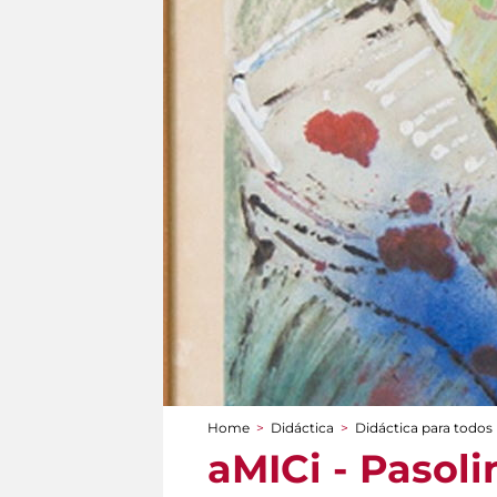
Home
>
Didáctica
>
Didáctica para todos
You are here
aMICi - Pasolin