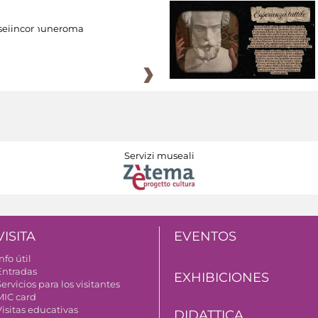
eiincomuneroma
Servizi museali
VISITA
EVENTOS
nfo útil
Entradas
EXHIBICIONES
ervicios para los visitantes
MIC card
Visitas educativas
DIDATTICA