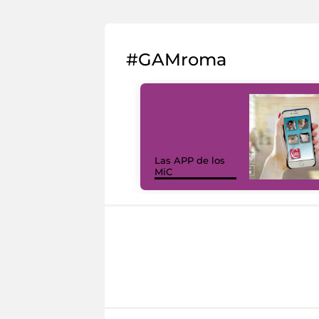
#GAMroma
Las APP de los
MiC