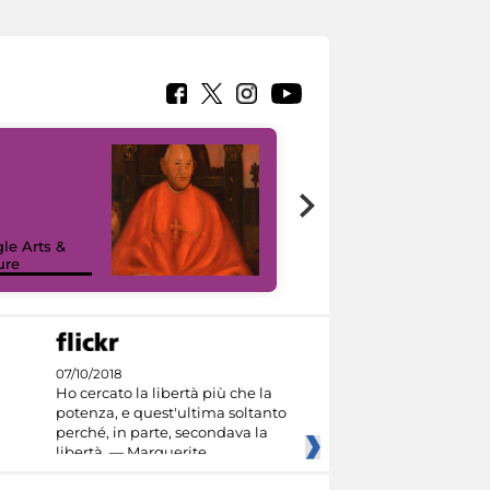
7 nuovi in-
painting tour
sulla piattaforma
le Arts &
Google Arts &
ure
Culture
07/10/2018
Ho cercato la libertà più che la
potenza, e quest'ultima soltanto
perché, in parte, secondava la
libertà. — Marguerite