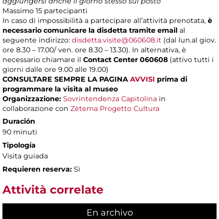
aggiungersi anche il giorno stesso sul posto
Massimo
15 partecipanti
In caso di impossibilità a partecipare all’attività prenotata,
è
necessario comunicare la disdetta tramite email
al
seguente indirizzo:
disdetta.visite@060608.it
(dal lun.al giov.
ore 8.30 – 17.00/ ven. ore 8.30 – 13.30). In alternativa, è
necessario chiamare il
Contact Center 060608
(attivo tutti i
giorni dalle ore 9.00 alle 19.00)
CONSULTARE SEMPRE LA PAGINA
AVVISI
prima di
programmare la visita al museo
Organizzazione:
Sovrintendenza Capitolina
in
collaborazione con
Zètema Progetto Cultura
Duración
90 minuti
Tipología
Visita guiada
Requieren reserva:
Sì
Attività correlate
En archivo