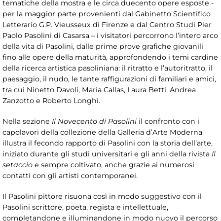
tematiche della mostra e le circa duecento opere esposte -
per la maggior parte provenienti dal Gabinetto Scientifico
Letterario G.P. Vieusseux di Firenze e dal Centro Studi Pier
Paolo Pasolini di Casarsa – i visitatori percorrono l’intero arco
della vita di Pasolini, dalle prime prove grafiche giovanili
fino alle opere della maturità, approfondendo i temi cardine
della ricerca artistica pasoliniana: il ritratto e l’autoritratto, il
paesaggio, il nudo, le tante raffigurazioni di familiari e amici,
tra cui Ninetto Davoli, Maria Callas, Laura Betti, Andrea
Zanzotto e Roberto Longhi.
Nella sezione
Il Novecento di Pasolini
il confronto con i
capolavori della collezione della Galleria d’Arte Moderna
illustra il fecondo rapporto di Pasolini con la storia dell’arte,
iniziato durante gli studi universitari e gli anni della rivista
Il
setaccio
e sempre coltivato, anche grazie ai numerosi
contatti con gli artisti contemporanei.
Il Pasolini pittore risuona così in modo suggestivo con il
Pasolini scrittore, poeta, regista e intellettuale,
completandone e illuminandone in modo nuovo il percorso