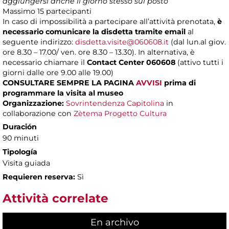
aggiungersi anche il giorno stesso sul posto
Massimo
15 partecipanti
In caso di impossibilità a partecipare all’attività prenotata,
è
necessario comunicare la disdetta tramite email
al
seguente indirizzo:
disdetta.visite@060608.it
(dal lun.al giov.
ore 8.30 – 17.00/ ven. ore 8.30 – 13.30). In alternativa, è
necessario chiamare il
Contact Center 060608
(attivo tutti i
giorni dalle ore 9.00 alle 19.00)
CONSULTARE SEMPRE LA PAGINA
AVVISI
prima di
programmare la visita al museo
Organizzazione:
Sovrintendenza Capitolina
in
collaborazione con
Zètema Progetto Cultura
Duración
90 minuti
Tipología
Visita guiada
Requieren reserva:
Sì
Attività correlate
En archivo