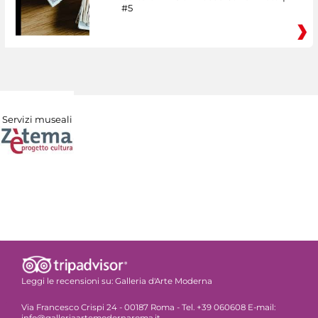
#5
Servizi museali
Leggi le recensioni su:
Galleria d'Arte Moderna
Via Francesco Crispi 24 - 00187 Roma - Tel. +39 060608 E-mail:
info@galleriaartemodernaroma.it