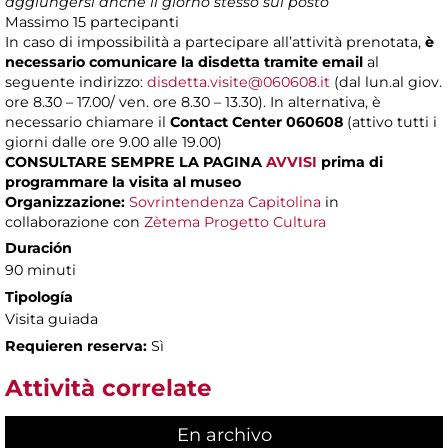
aggiungersi anche il giorno stesso sul posto
Massimo
15 partecipanti
In caso di impossibilità a partecipare all’attività prenotata,
è
necessario comunicare la disdetta tramite email
al
seguente indirizzo:
disdetta.visite@060608.it
(dal lun.al giov.
ore 8.30 – 17.00/ ven. ore 8.30 – 13.30). In alternativa, è
necessario chiamare il
Contact Center 060608
(attivo tutti i
giorni dalle ore 9.00 alle 19.00)
CONSULTARE SEMPRE LA PAGINA
AVVISI
prima di
programmare la visita al museo
Organizzazione:
Sovrintendenza Capitolina
in
collaborazione con
Zètema Progetto Cultura
Duración
90 minuti
Tipología
Visita guiada
Requieren reserva:
Sì
Attività correlate
En archivo