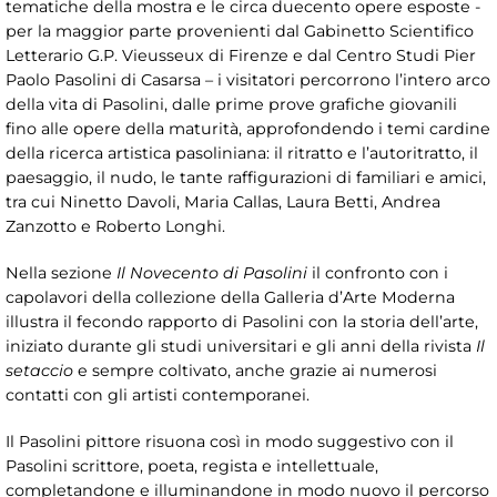
tematiche della mostra e le circa duecento opere esposte -
per la maggior parte provenienti dal Gabinetto Scientifico
Letterario G.P. Vieusseux di Firenze e dal Centro Studi Pier
Paolo Pasolini di Casarsa – i visitatori percorrono l’intero arco
della vita di Pasolini, dalle prime prove grafiche giovanili
fino alle opere della maturità, approfondendo i temi cardine
della ricerca artistica pasoliniana: il ritratto e l’autoritratto, il
paesaggio, il nudo, le tante raffigurazioni di familiari e amici,
tra cui Ninetto Davoli, Maria Callas, Laura Betti, Andrea
Zanzotto e Roberto Longhi.
Nella sezione
Il Novecento di Pasolini
il confronto con i
capolavori della collezione della Galleria d’Arte Moderna
illustra il fecondo rapporto di Pasolini con la storia dell’arte,
iniziato durante gli studi universitari e gli anni della rivista
Il
setaccio
e sempre coltivato, anche grazie ai numerosi
contatti con gli artisti contemporanei.
Il Pasolini pittore risuona così in modo suggestivo con il
Pasolini scrittore, poeta, regista e intellettuale,
completandone e illuminandone in modo nuovo il percorso