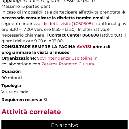
aggiungersi anche il giorno stesso sul posto
Massimo
15 partecipanti
In caso di impossibilità a partecipare all’attività prenotata,
è
necessario comunicare la disdetta tramite email
al
seguente indirizzo:
disdetta.visite@060608.it
(dal lun.al giov.
ore 8.30 – 17.00/ ven. ore 8.30 – 13.30). In alternativa, è
necessario chiamare il
Contact Center 060608
(attivo tutti i
giorni dalle ore 9.00 alle 19.00)
CONSULTARE SEMPRE LA PAGINA
AVVISI
prima di
programmare la visita al museo
Organizzazione:
Sovrintendenza Capitolina
in
collaborazione con
Zètema Progetto Cultura
Duración
90 minuti
Tipología
Visita guiada
Requieren reserva:
Sì
Attività correlate
En archivo