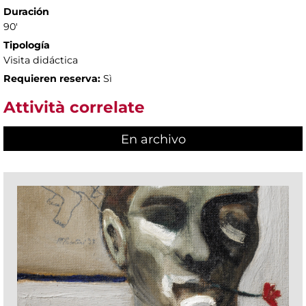
Duración
90'
Tipología
Visita didáctica
Requieren reserva:
Sì
Attività correlate
En archivo