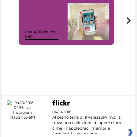
Las APP de los
I Mi
MiC
net
04/10/2018
Al piano terra di #PalazzoPrimoli si
trova una collezione di opere d’arte,
cimeli napoleonici, memorie
familiari. La collezione