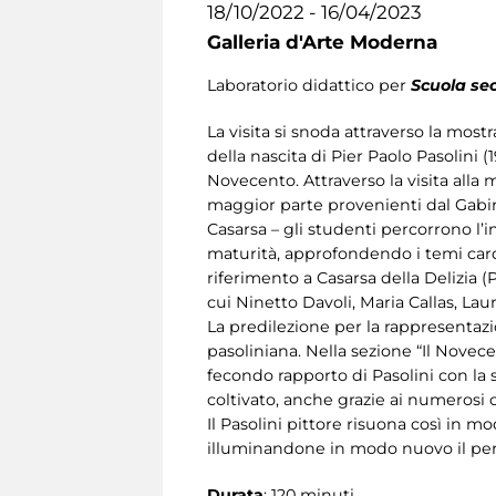
18/10/2022 - 16/04/2023
Galleria d'Arte Moderna
Laboratorio didattico per
Scuola sec
La visita si snoda attraverso la mostr
della nascita di Pier Paolo Pasolini (
Novecento. Attraverso la visita all
maggior parte provenienti dal Gabine
Casarsa – gli studenti percorrono l’in
maturità, approfondendo i temi cardine
riferimento a Casarsa della Delizia (PN
cui Ninetto Davoli, Maria Callas, La
La predilezione per la rappresentazio
pasoliniana. Nella sezione “Il Novecen
fecondo rapporto di Pasolini con la st
coltivato, anche grazie ai numerosi c
Il Pasolini pittore risuona così in m
illuminandone in modo nuovo il perc
Durata
: 120 minuti