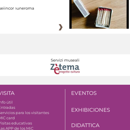
eiincomuneroma
Servizi museali
VISITA
EVENTOS
nfo útil
Entradas
EXHIBICIONES
ervicios para los visitantes
MIC card
Visitas educativas
DIDATTICA
Las APP de los MiC