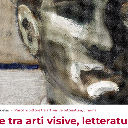
cuelas
>
Pasolini pittore tra arti visive, letteratura, cinema
e tra arti visive, lettera