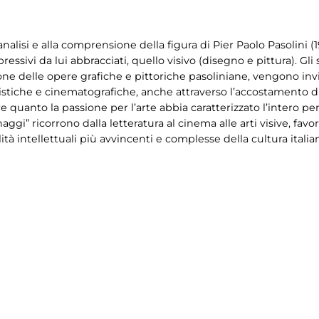
l’analisi e alla comprensione della figura di Pier Paolo Pasolini 
ressivi da lui abbracciati, quello visivo (disegno e pittura). Gl
one delle opere grafiche e pittoriche pasoliniane, vengono invi
istiche e cinematografiche, anche attraverso l’accostamento di t
e quanto la passione per l’arte abbia caratterizzato l’intero per
sonaggi” ricorrono dalla letteratura al cinema alle arti visive,
ità intellettuali più avvincenti e complesse della cultura ital