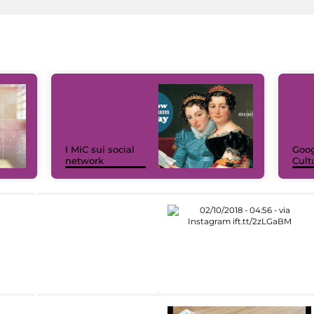
I MiC sui social
Goog
network
Cult