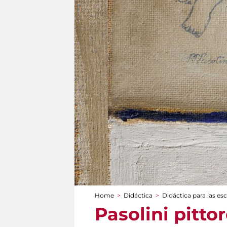
Home
>
Didáctica
>
Didáctica para las es
You are here
Pasolini pittor