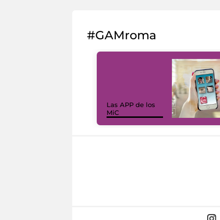
#GAMroma
Las APP de los
MiC