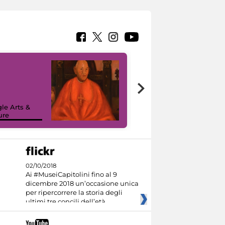
7 nuovi in-
painting tour
sulla piattaforma
le Arts &
Google Arts &
ure
Culture
02/10/2018
Ai #MuseiCapitolini fino al 9
dicembre 2018 un’occasione unica
per ripercorrere la storia degli
ultimi tre concili dell’età