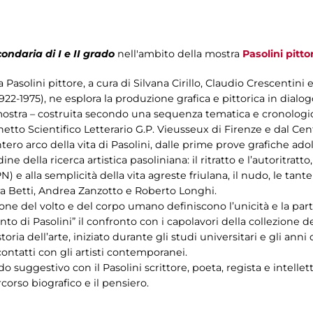
ondaria di I e II grado
nell'ambito della mostra
Pasolini pitto
a Pasolini pittore, a cura di Silvana Cirillo, Claudio Crescentini
1922-1975), ne esplora la produzione grafica e pittorica in dialogo
a mostra – costruita secondo una sequenza tematica e cronologi
tto Scientifico Letterario G.P. Vieusseux di Firenze e dal Cent
tero arco della vita di Pasolini, dalle prime prove grafiche adol
 della ricerca artistica pasoliniana: il ritratto e l’autoritratto
) e alla semplicità della vita agreste friulana, il nudo, le tante 
ura Betti, Andrea Zanzotto e Roberto Longhi.
ne del volto e del corpo umano definiscono l’unicità e la partic
to di Pasolini” il confronto con i capolavori della collezione de
oria dell’arte, iniziato durante gli studi universitari e gli anni 
ontatti con gli artisti contemporanei.
odo suggestivo con il Pasolini scrittore, poeta, regista e intel
orso biografico e il pensiero.