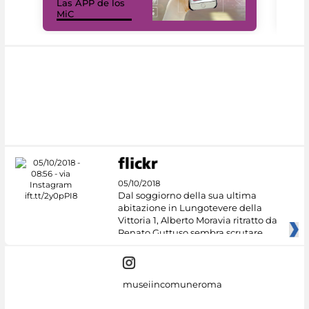
Las APP de los
I Mi
MiC
net
05/10/2018
Dal soggiorno della sua ultima
abitazione in Lungotevere della
Vittoria 1, Alberto Moravia ritratto da
Renato Guttuso sembra scrutare
museiincomuneroma