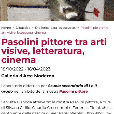
Home
>
Didáctica
>
Didáctica para las escuelas
>
Pasolini pittore tra
You are here
arti visive, letteratura, cinema
Pasolini pittore tra arti
visive, letteratura,
cinema
18/10/2022 - 16/04/2023
Galleria d'Arte Moderna
Laboratorio didattico per
Scuola secondaria di I e II
grado
nell'ambito della mostra
Pasolini pittore
La visita si snoda attraverso la mostra Pasolini pittore, a cura
di Silvana Cirillo, Claudio Crescentini e Federica Pirani, che, a
cento anni della nascita di Pier Paolo Pasolini (1922-1975), ne