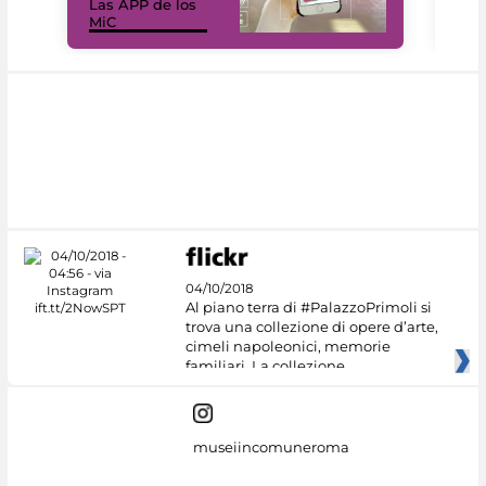
Las APP de los
I Mi
MiC
net
04/10/2018
Al piano terra di #PalazzoPrimoli si
trova una collezione di opere d’arte,
cimeli napoleonici, memorie
familiari. La collezione
museiincomuneroma