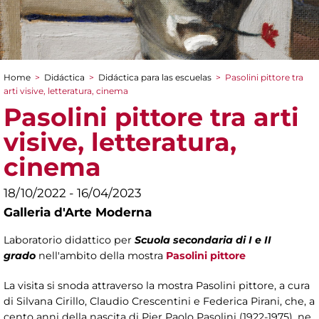
Home
>
Didáctica
>
Didáctica para las escuelas
>
Pasolini pittore tra
You are here
arti visive, letteratura, cinema
Pasolini pittore tra arti
visive, letteratura,
cinema
18/10/2022 - 16/04/2023
Galleria d'Arte Moderna
Laboratorio didattico per
Scuola secondaria di I e II
grado
nell'ambito della mostra
Pasolini pittore
La visita si snoda attraverso la mostra Pasolini pittore, a cura
di Silvana Cirillo, Claudio Crescentini e Federica Pirani, che, a
cento anni della nascita di Pier Paolo Pasolini (1922-1975), ne