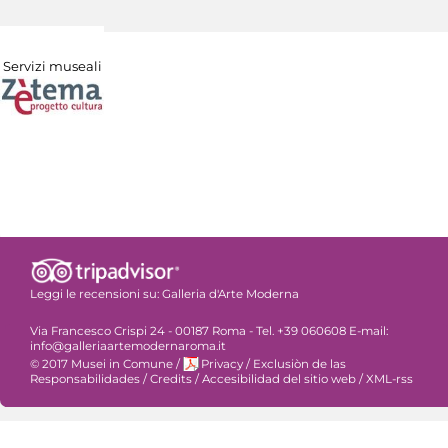
Servizi museali
Leggi le recensioni su:
Galleria d'Arte Moderna
Via Francesco Crispi 24 - 00187 Roma - Tel. +39 060608 E-mail:
info@galleriaartemodernaroma.it
© 2017 Musei in Comune
/
Privacy
/
Exclusiòn de las
Responsabilidades
/
Credits
/
Accesibilidad del sitio web
/
XML-rss