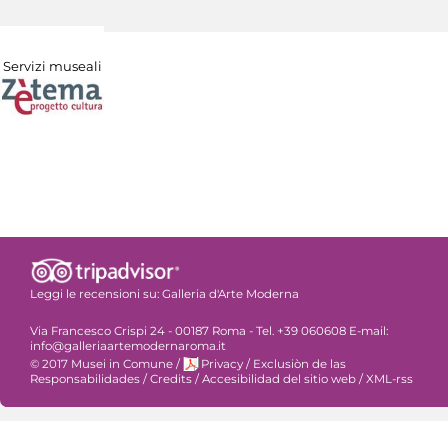
Servizi museali
Leggi le recensioni su:
Galleria d'Arte Moderna
Via Francesco Crispi 24 - 00187 Roma - Tel. +39 060608 E-mail:
info@galleriaartemodernaroma.it
© 2017 Musei in Comune
/
Privacy
/
Exclusiòn de las
Responsabilidades
/
Credits
/
Accesibilidad del sitio web
/
XML-rss