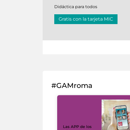
Didáctica para todos
Gratis con la tarjeta MIC
#GAMroma
Las APP de los