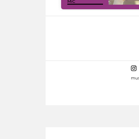
MiC
mus