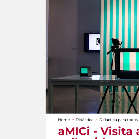
Home
>
Didáctica
>
Didáctica para todos
You are here
aMICi - Visita 