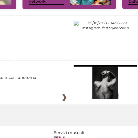
network
Cult
eiincomuneroma
Servizi museali