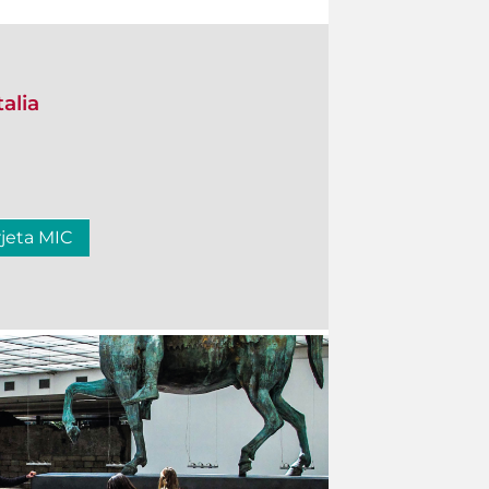
talia
rjeta MIC