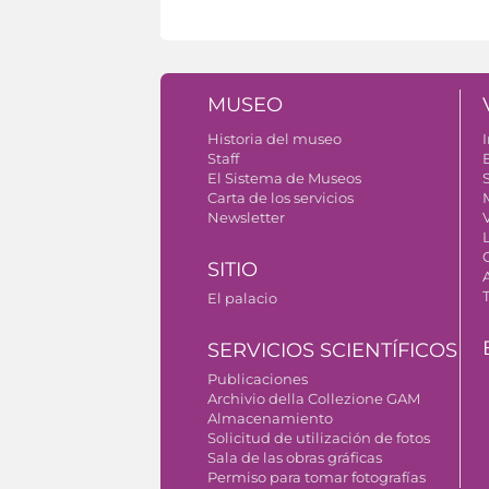
MUSEO
Historia del museo
I
Staff
El Sistema de Museos
S
Carta de los servicios
Newsletter
SITIO
El palacio
SERVICIOS SCIENTÍFICOS
Publicaciones
Archivio della Collezione GAM
Almacenamiento
Solicitud de utilización de fotos
Sala de las obras gráficas
Permiso para tomar fotografías