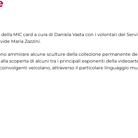
e
 della MIC card a cura di
Daniela Vasta con i volontari del Servi
vide Maria Zazzini.
ono ammirare alcune sculture della collezione permanente della
alla scoperta di alcuni tra i principali esponenti della videoarte
coinvolgenti veicolano, attraverso il particolare linguaggio mu