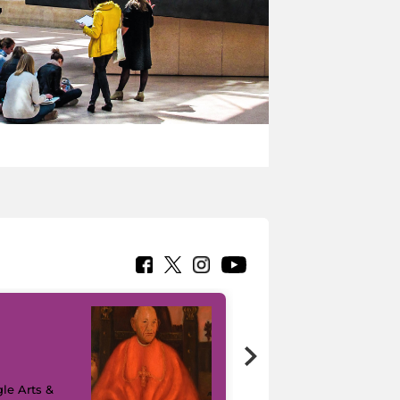
7 nuovi in-
painting tour
sulla piattaforma
le Arts &
Google Arts &