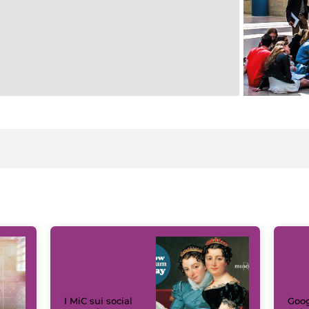
I MiC sui social
Goog