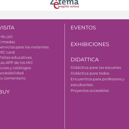
VISITA
EVENTOS
nfo útil
Entradas
EXHIBICIONES
ervicios para los visitantes
MIC card
Visitas educativas
DIDATTICA
Las APP de los MiC
Didáctica para las escuelas
Guìas y catàlogos
Accesibilidad
Didáctica para todos
Tu comentario
Encuentros para profesores y
estudiantes
Proyectos accesibles
BUY