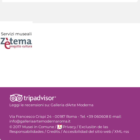
Servizi museali
Leggi le recensioni su:
Galleria d'Arte Moderna
Via Francesco Crispi 24 - 00187 Roma - Tel. +39 060608 E-mail:
info@galleriaartemodernaroma.it
© 2017 Musei in Comune
/
Privacy
/
Exclusiòn de las
Responsabilidades
/
Credits
/
Accesibilidad del sitio web
/
XML-rss