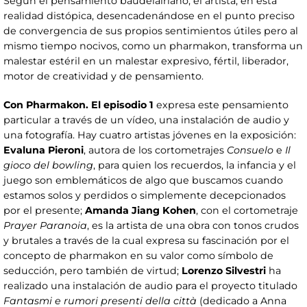
Según el pensamiento baudelairiano, el artista, en esta
realidad distópica, desencadenándose en el punto preciso
de convergencia de sus propios sentimientos útiles pero al
mismo tiempo nocivos, como un pharmakon, transforma un
malestar estéril en un malestar expresivo, fértil, liberador,
motor de creatividad y de pensamiento.
Con Pharmakon. El episodio 1
expresa este pensamiento
particular a través de un vídeo, una instalación de audio y
una fotografía. Hay cuatro artistas jóvenes en la exposición:
Evaluna Pieroni
, autora de los cortometrajes
Consuelo
e
Il
gioco del bowling
, para quien los recuerdos, la infancia y el
juego son emblemáticos de algo que buscamos cuando
estamos solos y perdidos o simplemente decepcionados
por el presente;
Amanda Jiang Kohen
, con el cortometraje
Prayer Paranoia
, es la artista de una obra con tonos crudos
y brutales a través de la cual expresa su fascinación por el
concepto de pharmakon en su valor como símbolo de
seducción, pero también de virtud;
Lorenzo Silvestri
ha
realizado una instalación de audio para el proyecto titulado
Fantasmi e rumori presenti della città
(dedicado a Anna