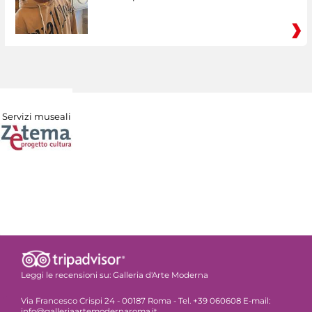
Servizi museali
Leggi le recensioni su:
Galleria d'Arte Moderna
Via Francesco Crispi 24 - 00187 Roma - Tel. +39 060608 E-mail:
info@galleriaartemodernaroma.it