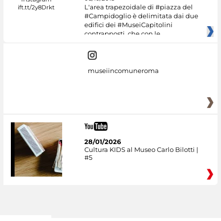
L'area trapezoidale di #piazza del
#Campidoglio è delimitata dai due
edifici dei #MuseiCapitolini
contrapposti, che con le
museiincomuneroma
28/01/2026
Cultura KIDS al Museo Carlo Bilotti |
#5