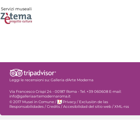
Servizi museali
Leggi le recensioni su:
Galleria d'Arte Moderna
Via Francesco Crispi 24 - 00187 Roma - Tel. +39 060608 E-mail:
info@galleriaartemodernaroma.it
© 2017 Musei in Comune
/
Privacy
/
Exclusiòn de las
Responsabilidades
/
Credits
/
Accesibilidad del sitio web
/
XML-rss