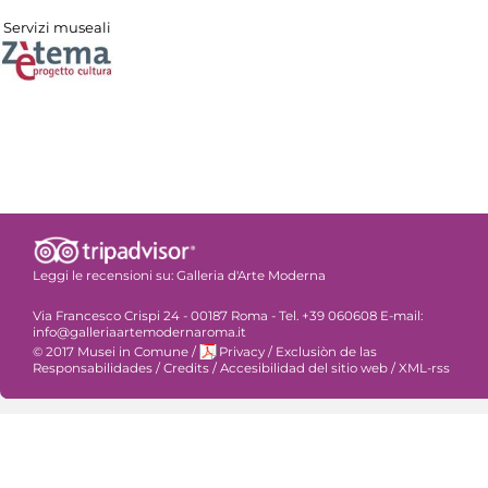
Servizi museali
Leggi le recensioni su:
Galleria d'Arte Moderna
Via Francesco Crispi 24 - 00187 Roma - Tel. +39 060608 E-mail:
info@galleriaartemodernaroma.it
© 2017 Musei in Comune
/
Privacy
/
Exclusiòn de las
Responsabilidades
/
Credits
/
Accesibilidad del sitio web
/
XML-rss