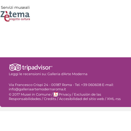
Servizi museali
Leggi le recensioni su:
Galleria d'Arte Moderna
Via Francesco Crispi 24 - 00187 Roma - Tel. +39 060608 E-mail:
info@galleriaartemodernaroma.it
© 2017 Musei in Comune
/
Privacy
/
Exclusiòn de las
Responsabilidades
/
Credits
/
Accesibilidad del sitio web
/
XML-rss