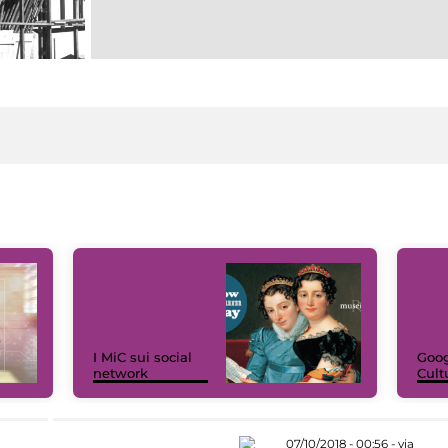
I MiC sui social
Goog
network
Cult