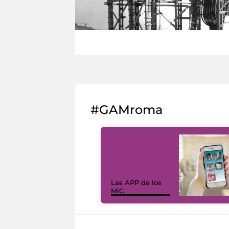
#GAMroma
Las APP de los
MiC