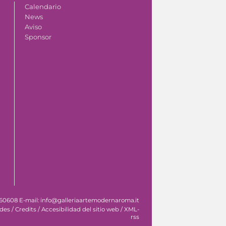
Calendario
News
Aviso
Sponsor
 060608 E-mail: info@galleriaartemodernaroma.it
ades
/
Credits
/
Accesibilidad del sitio web
/
XML-
rss