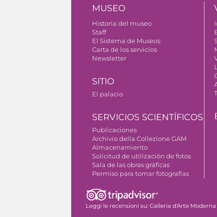
MUSEO
Historia del museo
I
Staff
El Sistema de Museos
S
Carta de los servicios
Newsletter
SITIO
El palacio
SERVICIOS SCIENTÍFICOS
Publicaciones
Archivio della Collezione GAM
Almacenamiento
Solicitud de utilización de fotos
Sala de las obras gráficas
Permiso para tomar fotografías
Leggi le recensioni su:
Galleria d'Arte Moderna