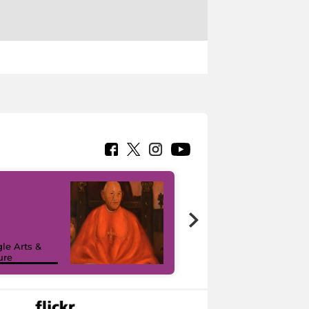
7 nuovi in-
painting tour
sulla piattaforma
le Arts &
Google Arts &
ure
Culture