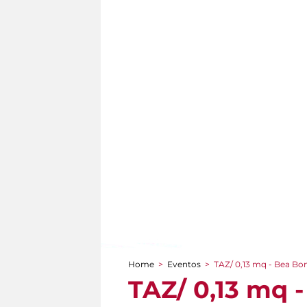
Home
>
Eventos
>
TAZ/ 0,13 mq - Bea Bon
You are here
TAZ/ 0,13 mq 