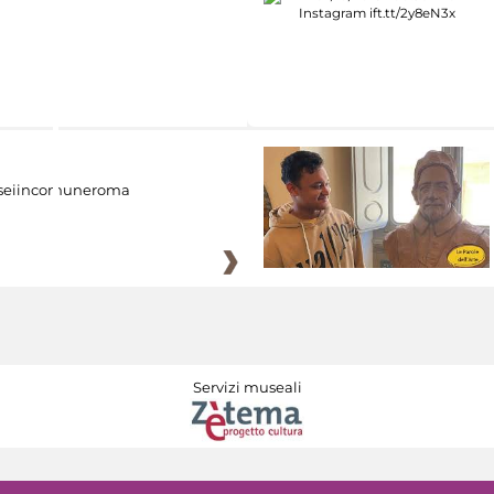
eiincomuneroma
Servizi museali