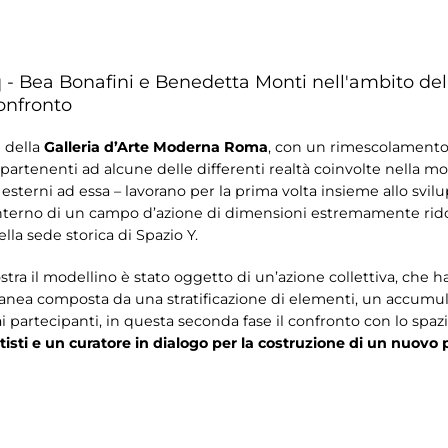
- Bea Bonafini e Benedetta Monti nell'ambito del
onfronto
e della
Galleria d’Arte Moderna Roma
, con un rimescolamento 
ppartenenti ad alcune delle differenti realtà coinvolte nella mo
esterni ad essa – lavorano per la prima volta insieme allo svil
l’interno di un campo d’azione di dimensioni estremamente rido
ella sede storica di Spazio Y.
ra il modellino è stato oggetto di un’azione collettiva, che ha v
anea composta da una stratificazione di elementi, un accumulo
 partecipanti, in questa seconda fase il confronto con lo spaz
tisti e un curatore in dialogo per la costruzione di un nuovo 