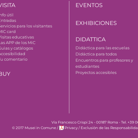
VISITA
EVENTOS
nfo útil
Entradas
EXHIBICIONES
ervicios para los visitantes
MIC card
Visitas educativas
DIDATTICA
Las APP de los MiC
Didáctica para las escuelas
Guìas y catàlogos
Accesibilidad
Didáctica para todos
Tu comentario
Encuentros para profesores y
estudiantes
Proyectos accesibles
BUY
Via Francesco Crispi 24 - 00187 Roma - Tel. +39
© 2017 Musei in Comune
/
Privacy
/
Exclusiòn de las Responsabilid