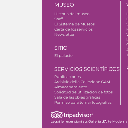
MUSEO
Historia del museo
I
Staff
El Sistema de Museos
S
Carta de los servicios
Newsletter
SITIO
El palacio
SERVICIOS SCIENTÍFICOS
Publicaciones
Archivio della Collezione GAM
Almacenamiento
Solicitud de utilización de fotos
Sala de las obras gráficas
Permiso para tomar fotografías
Leggi le recensioni su:
Galleria d'Arte Moderna