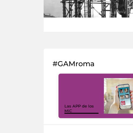
#GAMroma
Las APP de los
MiC