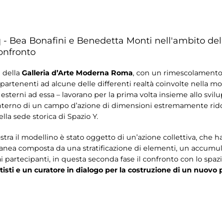
- Bea Bonafini e Benedetta Monti nell'ambito del
onfronto
e della
Galleria d’Arte Moderna Roma
, con un rimescolamento 
ppartenenti ad alcune delle differenti realtà coinvolte nella mo
esterni ad essa – lavorano per la prima volta insieme allo svil
l’interno di un campo d’azione di dimensioni estremamente rido
ella sede storica di Spazio Y.
ra il modellino è stato oggetto di un’azione collettiva, che ha v
anea composta da una stratificazione di elementi, un accumulo
 partecipanti, in questa seconda fase il confronto con lo spaz
tisti e un curatore in dialogo per la costruzione di un nuovo 