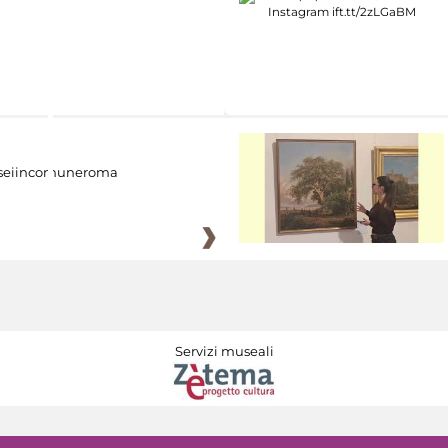
eiincomuneroma
Servizi museali