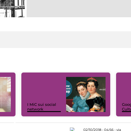
I MiC sui social
Goog
network
Cult