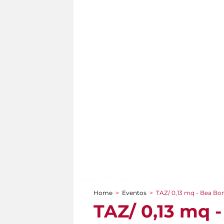
Home
>
Eventos
>
TAZ/ 0,13 mq - Bea Bon
You are here
TAZ/ 0,13 mq 