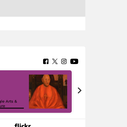
7 nuovi in-
painting tour
sulla piattaforma
le Arts &
Google Arts &
ure
Culture