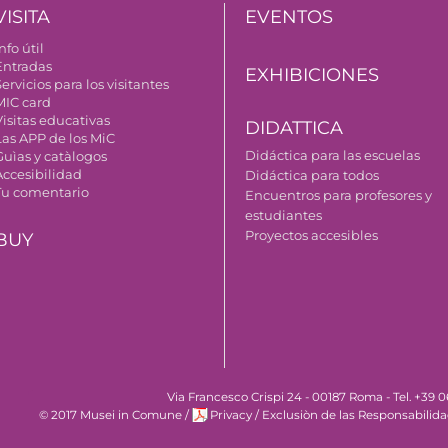
VISITA
EVENTOS
nfo útil
Entradas
EXHIBICIONES
ervicios para los visitantes
MIC card
Visitas educativas
DIDATTICA
Las APP de los MiC
Didáctica para las escuelas
Guìas y catàlogos
Accesibilidad
Didáctica para todos
Tu comentario
Encuentros para profesores y
estudiantes
Proyectos accesibles
BUY
Via Francesco Crispi 24 - 00187 Roma - Tel. +39
© 2017 Musei in Comune
/
Privacy
/
Exclusiòn de las Responsabilid