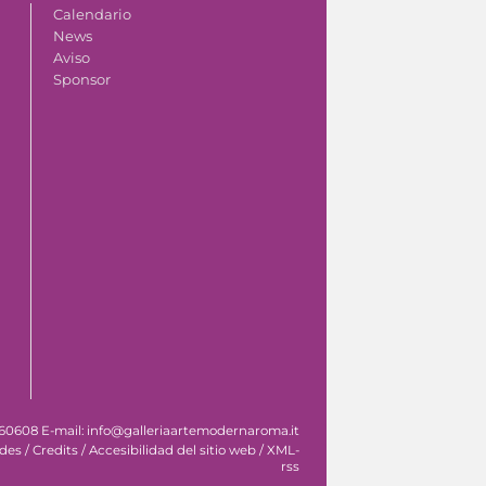
Calendario
News
Aviso
Sponsor
 060608 E-mail: info@galleriaartemodernaroma.it
ades
/
Credits
/
Accesibilidad del sitio web
/
XML-
rss