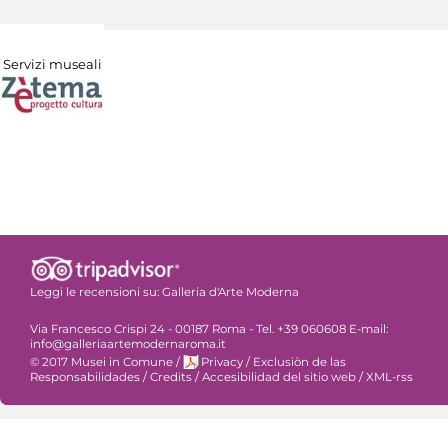
Servizi museali
Leggi le recensioni su:
Galleria d'Arte Moderna
Via Francesco Crispi 24 - 00187 Roma - Tel. +39 060608 E-mail:
info@galleriaartemodernaroma.it
© 2017 Musei in Comune
/
Privacy
/
Exclusiòn de las
Responsabilidades
/
Credits
/
Accesibilidad del sitio web
/
XML-rss