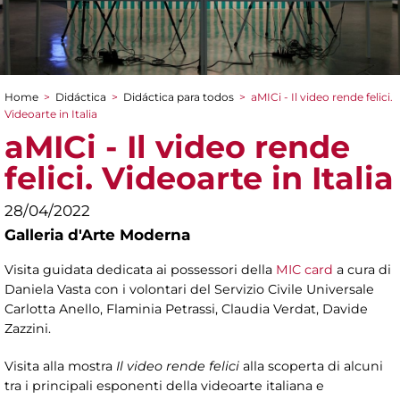
Home
>
Didáctica
>
Didáctica para todos
>
aMICi - Il video rende felici.
You are here
Videoarte in Italia
aMICi - Il video rende
felici. Videoarte in Italia
28/04/2022
Galleria d'Arte Moderna
Visita guidata dedicata ai possessori della
MIC card
a cura di
Daniela Vasta con i volontari del Servizio Civile Universale
Carlotta Anello, Flaminia Petrassi, Claudia Verdat, Davide
Zazzini.
Visita alla mostra
Il video rende felici
alla scoperta di alcuni
tra i principali esponenti della videoarte italiana e