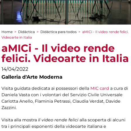
Home
>
Didáctica
>
Didáctica para todos
>
aMICi - Il video rende felici.
You are here
Videoarte in Italia
aMICi - Il video rende
felici. Videoarte in Italia
14/04/2022
Galleria d'Arte Moderna
Visita guidata dedicata ai possessori della
MIC card
a cura di
Daniela Vasta con i volontari del Servizio Civile Universale
Carlotta Anello, Flaminia Petrassi, Claudia Verdat, Davide
Zazzini.
Visita alla mostra
Il video rende felici
alla scoperta di alcuni
tra i principali esponenti della videoarte italiana e