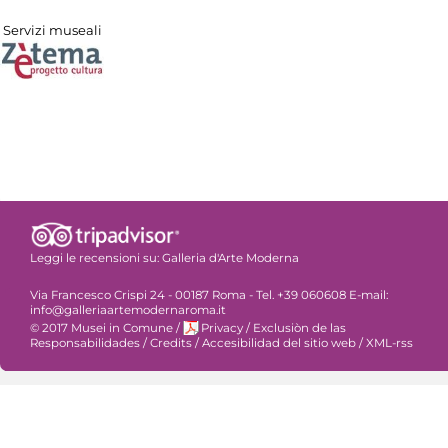
Servizi museali
Leggi le recensioni su:
Galleria d'Arte Moderna
Via Francesco Crispi 24 - 00187 Roma - Tel. +39 060608 E-mail:
info@galleriaartemodernaroma.it
© 2017 Musei in Comune
/
Privacy
/
Exclusiòn de las
Responsabilidades
/
Credits
/
Accesibilidad del sitio web
/
XML-rss