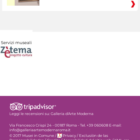
Servizi museali
Leggi le recensioni su:
Galleria d'Arte Moderna
Via Francesco Crispi 24 - 00187 Roma - Tel. +39 060608 E-mail:
info@galleriaartemodernaroma.it
© 2017 Musei in Comune
/
Privacy
/
Exclusiòn de las