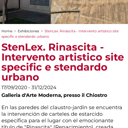
Home
>
Exhibiciones
>
StenLex. Rinascita - Intervento artistico site
You are here
specific e stendardo urbano
StenLex. Rinascita -
Intervento artistico site
specific e stendardo
urbano
17/09/2020 - 31/12/2024
Galleria d'Arte Moderna,
presso il Chiostro
En las paredes del claustro-jardín se encuentra
la intervención de carteles de estarcido
específica para el lugar con el emocionante
título de "Rinascita" (Renacimiento), creada