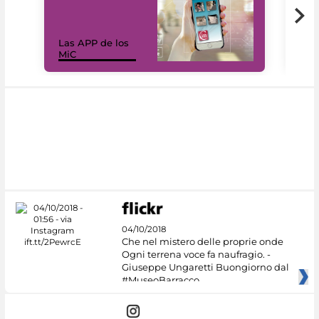
Las APP de los
I Mi
MiC
net
04/10/2018
Che nel mistero delle proprie onde
Ogni terrena voce fa naufragio. -
Giuseppe Ungaretti Buongiorno dal
#MuseoBarracco