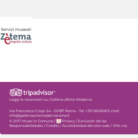
Servizi museali
Leggi le recensioni su:
Galleria d'Arte Moderna
Via Francesco Crispi 24 - 00187 Roma - Tel. +39 060608 E-mail:
info@galleriaartemodernaroma.it
© 2017 Musei in Comune
/
Privacy
/
Exclusiòn de las
Responsabilidades
/
Credits
/
Accesibilidad del sitio web
/
XML-rss