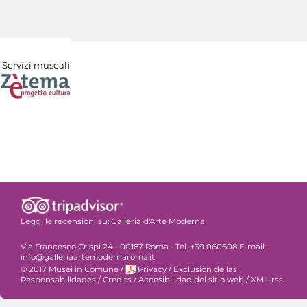
Servizi museali
Leggi le recensioni su:
Galleria d'Arte Moderna
Via Francesco Crispi 24 - 00187 Roma - Tel. +39 060608 E-mail:
info@galleriaartemodernaroma.it
© 2017 Musei in Comune
/
Privacy
/
Exclusiòn de las
Responsabilidades
/
Credits
/
Accesibilidad del sitio web
/
XML-rss