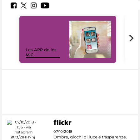
Las APP de los
I Mi
MiC
net
07/10/2018
Ombre, giochi di luce e trasparenze.