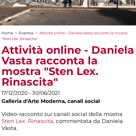
Home
>
Eventos
>
Attività online - Daniela Vasta racconta la mostra
You are here
"Sten Lex. Rinascita"
Attività online - Daniela
Vasta racconta la
mostra "Sten Lex.
Rinascita"
17/12/2020 - 30/06/2021
Galleria d'Arte Moderna,
canali social
Video-racconto sui canali social della mostra
Sten Lex. Rinascita
, commentata da Daniela
Vasta.