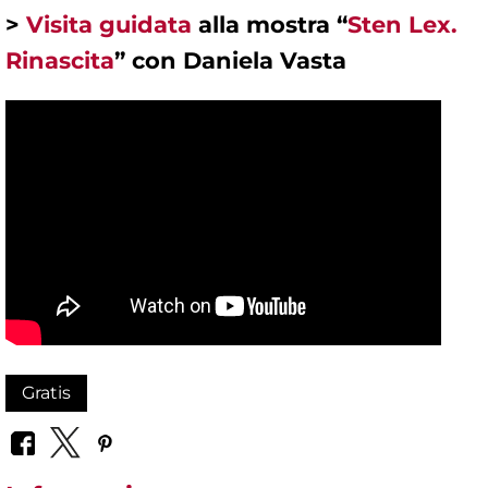
>
Visita guidata
alla mostra “
Sten Lex.
Rinascita
” con Daniela Vasta
Gratis