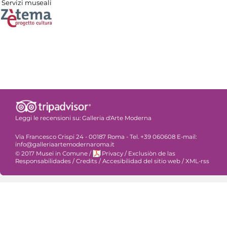
Servizi museali
Leggi le recensioni su:
Galleria d'Arte Moderna
Via Francesco Crispi 24 - 00187 Roma - Tel. +39 060608 E-mail:
info@galleriaartemodernaroma.it
© 2017 Musei in Comune
/
Privacy
/
Exclusiòn de las
Responsabilidades
/
Credits
/
Accesibilidad del sitio web
/
XML-rss