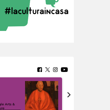
7 nuovi in-
painting tour
sulla piattaforma
le Arts &
Google Arts &
ure
Culture