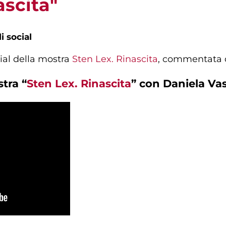
ascita"
i social
ial della mostra
Sten Lex. Rinascita
, commentata d
tra “
Sten Lex. Rinascita
” con Daniela Va