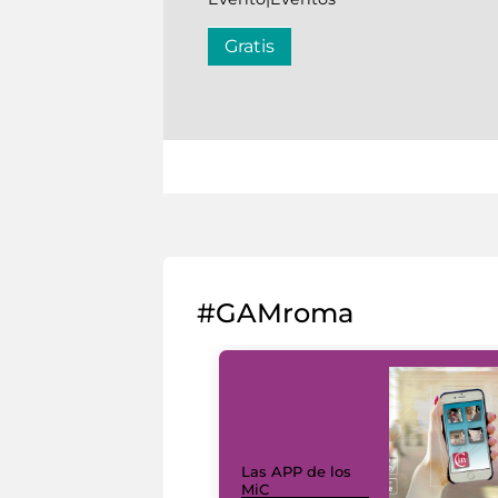
Gratis
#GAMroma
Las APP de los
MiC