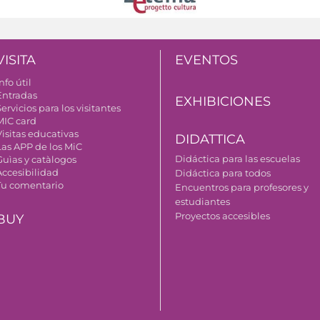
VISITA
EVENTOS
nfo útil
Entradas
EXHIBICIONES
ervicios para los visitantes
MIC card
Visitas educativas
DIDATTICA
Las APP de los MiC
Didáctica para las escuelas
Guìas y catàlogos
Accesibilidad
Didáctica para todos
Tu comentario
Encuentros para profesores y
estudiantes
Proyectos accesibles
BUY