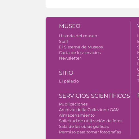
MUSEO
Historia del museo
I
Staff
El Sistema de Museos
S
Carta de los servicios
Newsletter
SITIO
El palacio
SERVICIOS SCIENTÍFICOS
Publicaciones
Archivio della Collezione GAM
Almacenamiento
Solicitud de utilización de fotos
Sala de las obras gráficas
Permiso para tomar fotografías