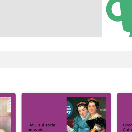
I MiC sui social
Goog
network
Cult