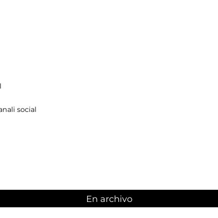
l
nali social
En archivo