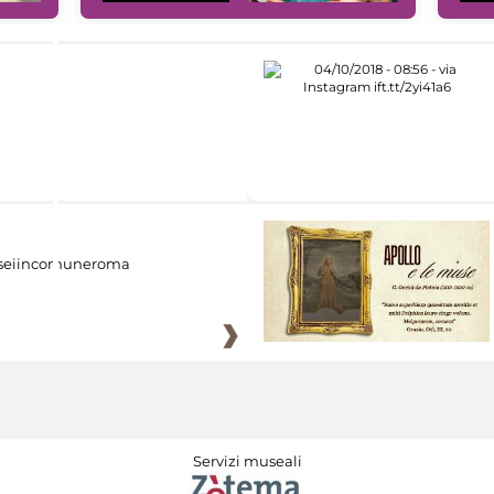
eiincomuneroma
Servizi museali