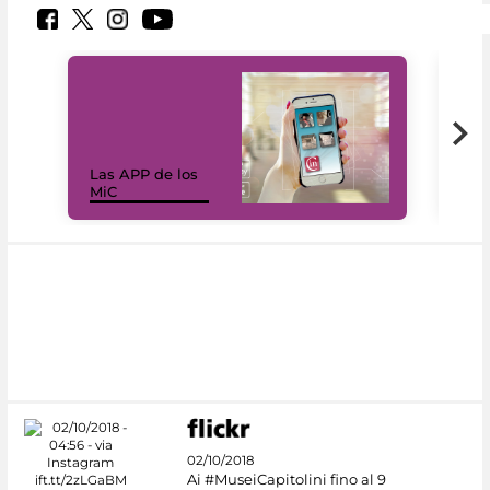
Las APP de los
I Mi
MiC
net
02/10/2018
Ai #MuseiCapitolini fino al 9