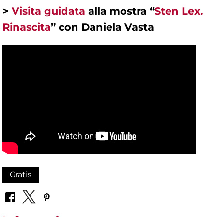
>
Visita guidata
alla mostra “
Sten Lex.
Rinascita
” con Daniela Vasta
Gratis