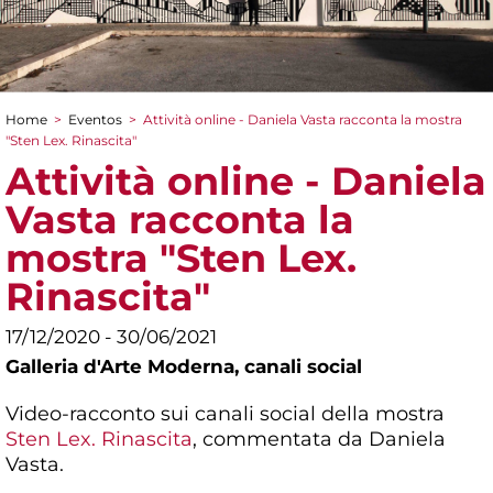
Home
>
Eventos
>
Attività online - Daniela Vasta racconta la mostra
You are here
"Sten Lex. Rinascita"
Attività online - Daniela
Vasta racconta la
mostra "Sten Lex.
Rinascita"
17/12/2020 - 30/06/2021
Galleria d'Arte Moderna,
canali social
Video-racconto sui canali social della mostra
Sten Lex. Rinascita
, commentata da Daniela
Vasta.