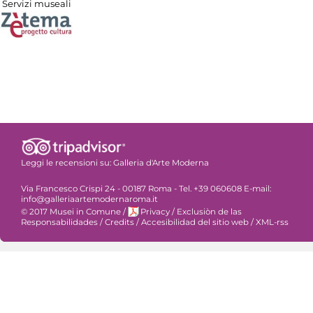
Servizi museali
Leggi le recensioni su:
Galleria d'Arte Moderna
Via Francesco Crispi 24 - 00187 Roma - Tel. +39 060608 E-mail:
info@galleriaartemodernaroma.it
© 2017 Musei in Comune
/
Privacy
/
Exclusiòn de las
Responsabilidades
/
Credits
/
Accesibilidad del sitio web
/
XML-rss