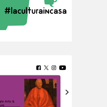
7 nuovi in-
painting tour
sulla piattaforma
le Arts &
Google Arts &
ure
Culture