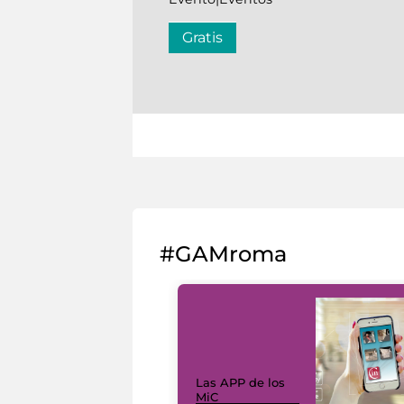
Gratis
#GAMroma
Las APP de los
MiC