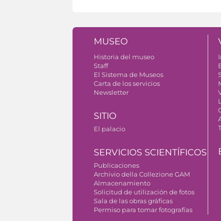
MUSEO
Historia del museo
I
Staff
El Sistema de Museos
S
Carta de los servicios
Newsletter
SITIO
El palacio
SERVICIOS SCIENTÍFICOS
Publicaciones
Archivio della Collezione GAM
Almacenamiento
Solicitud de utilización de fotos
Sala de las obras gráficas
Permiso para tomar fotografías