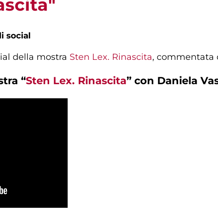
ascita"
i social
ial della mostra
Sten Lex. Rinascita
, commentata d
tra “
Sten Lex. Rinascita
” con Daniela Va