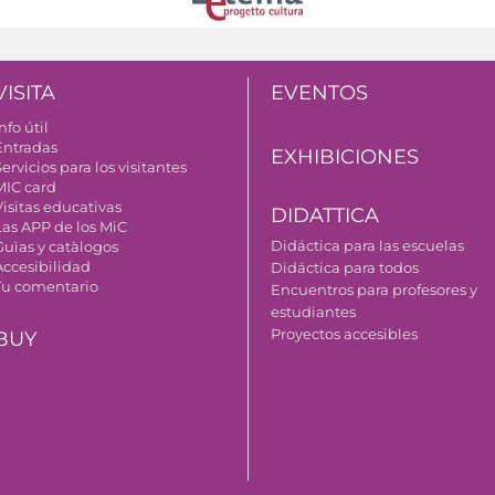
VISITA
EVENTOS
nfo útil
Entradas
EXHIBICIONES
ervicios para los visitantes
MIC card
Visitas educativas
DIDATTICA
Las APP de los MiC
Didáctica para las escuelas
Guìas y catàlogos
Accesibilidad
Didáctica para todos
Tu comentario
Encuentros para profesores y
estudiantes
Proyectos accesibles
BUY