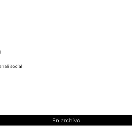
l
nali social
En archivo