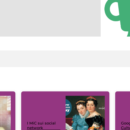
I MiC sui social
Goog
network
Cult