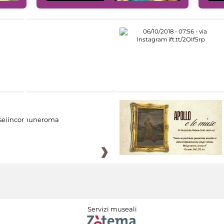
eiincomuneroma
Servizi museali