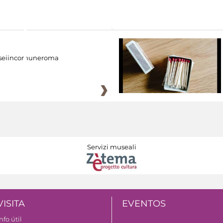
eiincomuneroma
Servizi museali
VISITA
EVENTOS
nfo útil