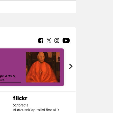
7 nuovi in-
painting tour
sulla piattaforma
le Arts &
Google Arts &
ure
Culture
02/10/2018
Ai #MuseiCapitolini fino al 9