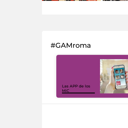
#GAMroma
Las APP de los
MiC