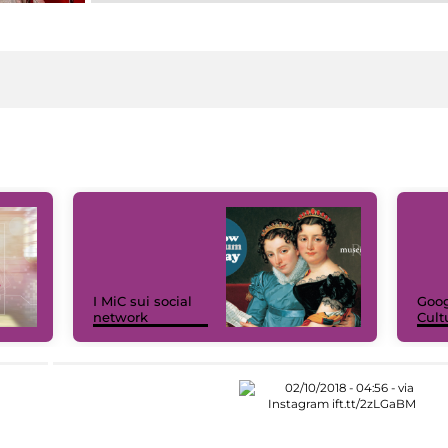
I MiC sui social
Goog
network
Cult