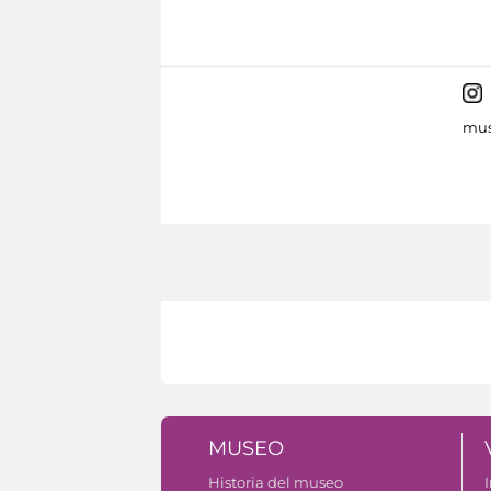
mus
MUSEO
Historia del museo
I