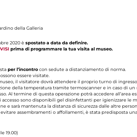
ardino della Galleria
mbre 2020 è
spostato a data da definire.
VISI
prima di programmare la tua visita al museo.
ista
per l’incontro
con sedute a distanziamento di norma.
ossono essere visitate.
 museo, il visitatore dovrà attendere il proprio turno di ingres
zione della temperatura tramite termoscanner e in caso di un r
esso. Al termine di questa operazione potrà accedere all’area es
di accesso sono disponibili gel disinfettanti per igienizzare le 
rine e sarà mantenuta la distanza di sicurezza dalle altre pers
r evitare assembramenti o affollamenti, è stata predisposta un
lle 19.00)