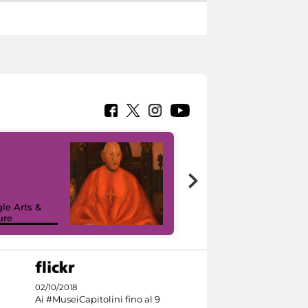
7 nuovi in-
painting tour
sulla piattaforma
le Arts &
Google Arts &
ure
Culture
02/10/2018
Ai #MuseiCapitolini fino al 9