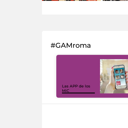
#GAMroma
Las APP de los
MiC