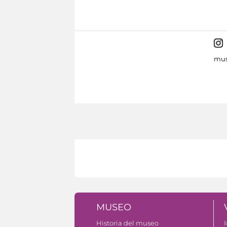
mus
MUSEO
Historia del museo
I