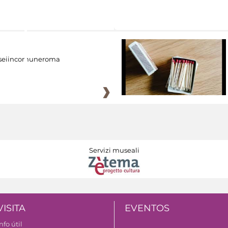
eiincomuneroma
Servizi museali
VISITA
EVENTOS
nfo útil