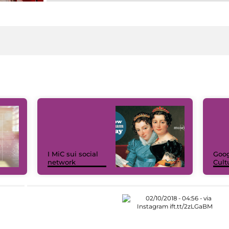
I MiC sui social
Goog
network
Cult