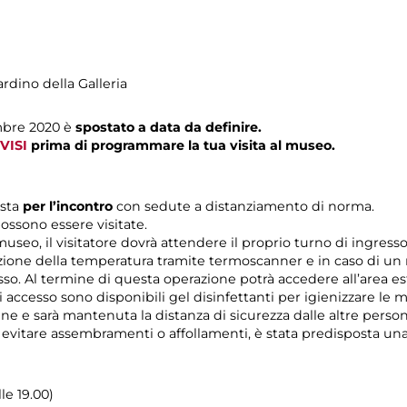
ardino della Galleria
mbre 2020 è
spostato a data da definire.
VISI
prima di programmare la tua visita al museo.
ista
per l’incontro
con sedute a distanziamento di norma.
ossono essere visitate.
 museo, il visitatore dovrà attendere il proprio turno di ingres
zione della temperatura tramite termoscanner e in caso di un r
esso. Al termine di questa operazione potrà accedere all’area es
di accesso sono disponibili gel disinfettanti per igienizzare le 
rine e sarà mantenuta la distanza di sicurezza dalle altre pers
r evitare assembramenti o affollamenti, è stata predisposta un
lle 19.00)