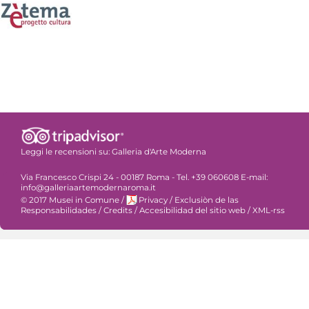
Leggi le recensioni su:
Galleria d'Arte Moderna
Via Francesco Crispi 24 - 00187 Roma - Tel. +39 060608 E-mail:
info@galleriaartemodernaroma.it
© 2017 Musei in Comune
/
Privacy
/
Exclusiòn de las
Responsabilidades
/
Credits
/
Accesibilidad del sitio web
/
XML-rss