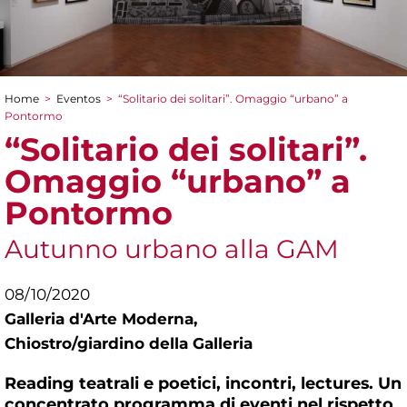
Home
>
Eventos
>
“Solitario dei solitari”. Omaggio “urbano” a
You are here
Pontormo
“Solitario dei solitari”.
Omaggio “urbano” a
Pontormo
Autunno urbano alla GAM
08/10/2020
Galleria d'Arte Moderna,
Chiostro/giardino della Galleria
Reading teatrali e poetici, incontri, lectures. Un
concentrato programma di eventi nel rispetto