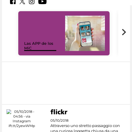
Las APP de los
I Mi
MiC
net
05/10/2018
Attraverso uno stretto passaggio con
una curiosa loggetta chiusa da una