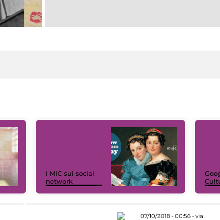
I MiC sui social
Goog
network
Cult