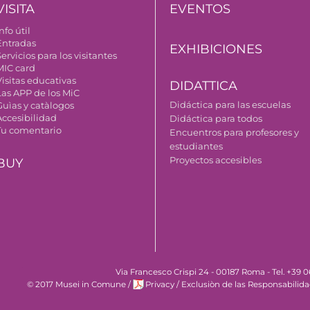
VISITA
EVENTOS
nfo útil
Entradas
EXHIBICIONES
ervicios para los visitantes
MIC card
Visitas educativas
DIDATTICA
Las APP de los MiC
Didáctica para las escuelas
Guìas y catàlogos
Accesibilidad
Didáctica para todos
Tu comentario
Encuentros para profesores y
estudiantes
Proyectos accesibles
BUY
Via Francesco Crispi 24 - 00187 Roma - Tel. +39
© 2017 Musei in Comune
/
Privacy
/
Exclusiòn de las Responsabilid