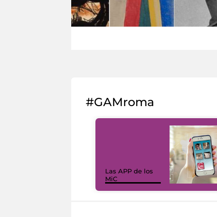
#GAMroma
Las APP de los
MiC