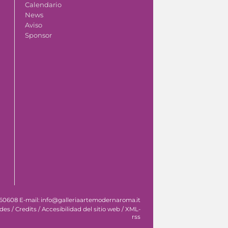
Calendario
News
Aviso
Sponsor
 060608 E-mail: info@galleriaartemodernaroma.it
ades
/
Credits
/
Accesibilidad del sitio web
/
XML-
rss