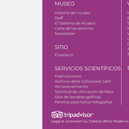
MUSEO
Historia del museo
I
Staff
El Sistema de Museos
S
Carta de los servicios
Newsletter
SITIO
El palacio
SERVICIOS SCIENTÍFICOS
Publicaciones
Archivio della Collezione GAM
Almacenamiento
Solicitud de utilización de fotos
Sala de las obras gráficas
Permiso para tomar fotografías
Leggi le recensioni su:
Galleria d'Arte Moderna