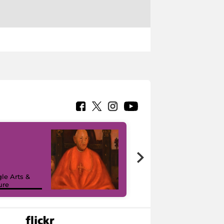
7 nuovi in-
painting tour
sulla piattaforma
le Arts &
Google Arts &
ure
Culture