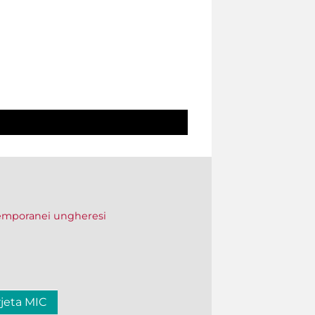
temporanei ungheresi
rjeta MIC