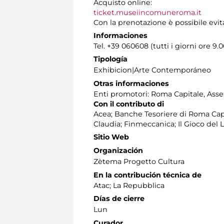
Acquisto online:
ticket.museiincomuneroma.it
Con la prenotazione è possibile evit
Informaciones
Tel. +39 060608 (tutti i giorni ore 9.0
Tipología
Exhibicion|Arte Contemporáneo
Otras informaciones
Enti promotori: Roma Capitale, Asses
Con il contributo di
Acea; Banche Tesoriere di Roma Cap
Claudia; Finmeccanica; Il Gioco del 
Sitio Web
Organización
Zètema Progetto Cultura
En la contribución técnica de
Atac; La Repubblica
Días de cierre
Lun
Curador