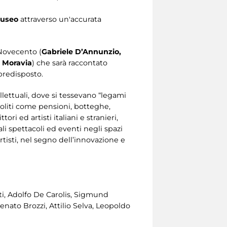
museo
attraverso un'accurata
 Novecento (
Gabriele D’Annunzio,
o Moravia
) che sarà raccontato
 predisposto.
ellettuali, dove si tessevano “legami
insoliti come pensioni, botteghe,
ori ed artisti italiani e stranieri,
li spettacoli ed eventi negli spazi
artisti, nel segno dell’innovazione e
ti, Adolfo De Carolis, Sigmund
nato Brozzi, Attilio Selva, Leopoldo