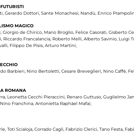
 FUTURISTI
, Gerardo Dottori, Sante Monachesi, Nandù, Enrico Prampolini,
ALISMO MAGICO
, Giorgio de Chirico, Mario Broglio, Felice Casorati, Gisberto Ce
Riccardo Francalancia, Roberto Melli, Alberto Savinio, Luigi T
i, Filippo De Pisis, Arturo Martini;
PECCHIO
do Barbieri, Nino Bertoletti, Cesare Breveglieri, Nino Caffè, Fel
OLA ROMANA
ra, Leonetta Cecchi Pieraccini, Renaro Guttuso, Guglielmo Jann
i, Nino Franchina, Antonietta Raphäel Mafai;
e, Toti Scialoja, Corrado Cagli, Fabrizio Clerici, Tano Festa, Fa