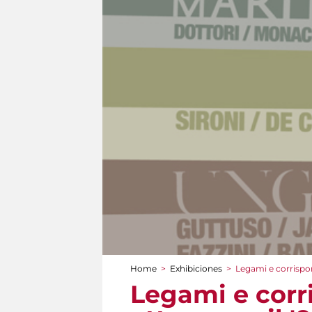
Home
>
Exhibiciones
>
Legami e corrispo
You are here
Legami e corr