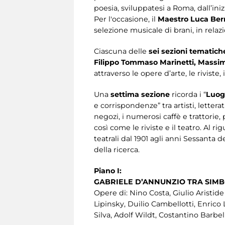
poesia, sviluppatesi a Roma, dall’iniz
Per l'occasione, il
Maestro Luca Ber
selezione musicale di brani, in relaz
Ciascuna delle
sei sezioni tematic
Filippo Tommaso Marinetti, Massimo
attraverso le opere d’arte, le rivist
Una
settima sezione
ricorda i “
Luog
e corrispondenze” tra artisti, lettera
negozi, i numerosi caffè e trattorie, pe
così come le riviste e il teatro. Al 
teatrali dal 1901 agli anni Sessanta d
della ricerca.
Piano I:
GABRIELE D’ANNUNZIO TRA SIM
Opere di: Nino Costa, Giulio Aristid
Lipinsky, Duilio Cambellotti, Enrico
Silva, Adolf Wildt, Costantino Barbel