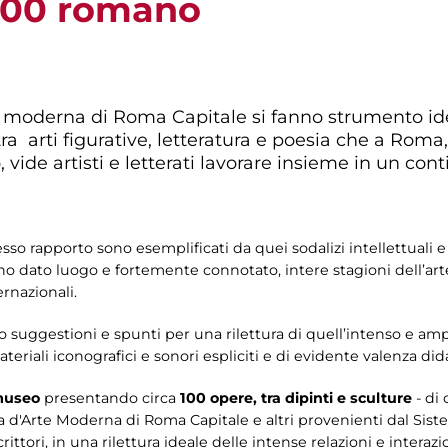
'900 romano
e moderna di Roma Capitale si fanno strumento ide
a arti figurative, letteratura e poesia che a Roma, 
vide artisti e letterati lavorare insieme in un con
so rapporto sono esemplificati da quei sodalizi intellettuali e
 dato luogo e fortemente connotato, intere stagioni dell’arte 
ernazionali.
o suggestioni e spunti per una rilettura di quell’intenso e am
ateriali iconografici e sonori espliciti e di evidente valenza dida
 museo
presentando circa
100 opere, tra dipinti e sculture
- di
 d'Arte Moderna di Roma Capitale e altri provenienti dal Siste
ttori, in una rilettura ideale delle intense relazioni e interazion