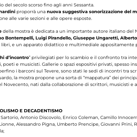
io del secolo scorso fino agli anni Sessanta.
nardini
proporrà una
nuova suggestiva sonorizzazione del 
ione alle varie sezioni e alle opere esposte.
he
della mostra è dedicata a un importante autore italiano del
 Bontempelli, Luigi Pirandello, Giuseppe Ungaretti, Albert
e, i libri, e un apparato didattico e multimediale appositamente
hi d’incontro
” privilegiati per lo scambio e il confronto tra int
ti, poeti e musicisti. Gallerie o spazi espositivi privati, spesso 
rfino i barconi sul Tevere, sono stati le sedi di incontri tra scritt
riguardo, la mostra propone una sorta di “mappatura” dei principa
el Novecento, nati dalla collaborazione di scrittori, musicisti e 
BOLISMO E DECADENTISMO
e Sartorio, Antonio Discovolo, Enrico Coleman, Camillo Innocen
 Lionne, Alessandro Pigna, Umberto Prencipe, Giovanni Prini, Re
la;