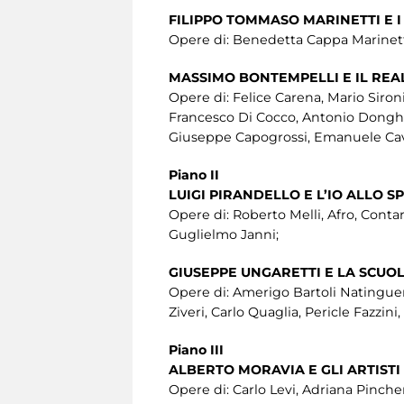
FILIPPO TOMMASO MARINETTI E I
Opere di: Benedetta Cappa Marinetti
MASSIMO BONTEMPELLI E IL RE
Opere di: Felice Carena, Mario Sironi
Francesco Di Cocco, Antonio Donghi, 
Giuseppe Capogrossi, Emanuele Cavall
Piano II
LUIGI PIRANDELLO E L’IO ALLO S
Opere di: Roberto Melli, Afro, Contar
Guglielmo Janni;
GIUSEPPE UNGARETTI E LA SCU
Opere di: Amerigo Bartoli Natinguer
Ziveri, Carlo Quaglia, Pericle Fazzin
Piano III
ALBERTO MORAVIA E GLI ARTISTI
Opere di: Carlo Levi, Adriana Pincherl