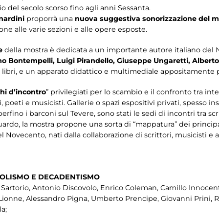
io del secolo scorso fino agli anni Sessanta.
nardini
proporrà una
nuova suggestiva sonorizzazione del 
ione alle varie sezioni e alle opere esposte.
he
della mostra è dedicata a un importante autore italiano del
 Bontempelli, Luigi Pirandello, Giuseppe Ungaretti, Albert
e, i libri, e un apparato didattico e multimediale appositamente
hi d’incontro
” privilegiati per lo scambio e il confronto tra int
ti, poeti e musicisti. Gallerie o spazi espositivi privati, spesso 
rfino i barconi sul Tevere, sono stati le sedi di incontri tra scritt
riguardo, la mostra propone una sorta di “mappatura” dei principa
el Novecento, nati dalla collaborazione di scrittori, musicisti e 
BOLISMO E DECADENTISMO
e Sartorio, Antonio Discovolo, Enrico Coleman, Camillo Innocen
 Lionne, Alessandro Pigna, Umberto Prencipe, Giovanni Prini, Re
la;