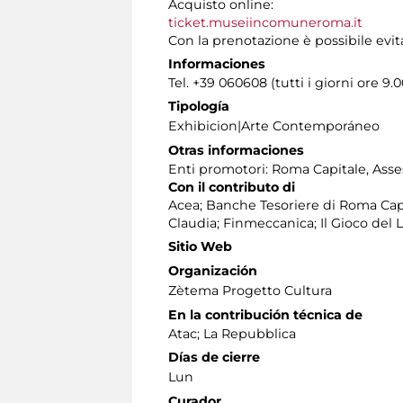
Acquisto online:
ticket.museiincomuneroma.it
Con la prenotazione è possibile evit
Informaciones
Tel. +39 060608 (tutti i giorni ore 9.0
Tipología
Exhibicion|Arte Contemporáneo
Otras informaciones
Enti promotori: Roma Capitale, Asses
Con il contributo di
Acea; Banche Tesoriere di Roma Cap
Claudia; Finmeccanica; Il Gioco del 
Sitio Web
Organización
Zètema Progetto Cultura
En la contribución técnica de
Atac; La Repubblica
Días de cierre
Lun
Curador