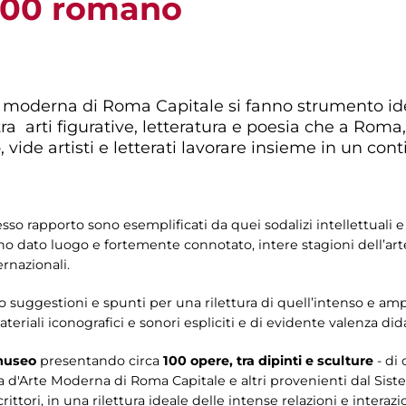
'900 romano
e moderna di Roma Capitale si fanno strumento ide
a arti figurative, letteratura e poesia che a Roma, 
vide artisti e letterati lavorare insieme in un con
so rapporto sono esemplificati da quei sodalizi intellettuali e
 dato luogo e fortemente connotato, intere stagioni dell’arte 
ernazionali.
o suggestioni e spunti per una rilettura di quell’intenso e am
ateriali iconografici e sonori espliciti e di evidente valenza dida
 museo
presentando circa
100 opere, tra dipinti e sculture
- di
 d'Arte Moderna di Roma Capitale e altri provenienti dal Siste
ttori, in una rilettura ideale delle intense relazioni e interazion