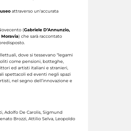
museo
attraverso un'accurata
 Novecento (
Gabriele D’Annunzio,
o Moravia
) che sarà raccontato
 predisposto.
ellettuali, dove si tessevano “legami
insoliti come pensioni, botteghe,
ori ed artisti italiani e stranieri,
li spettacoli ed eventi negli spazi
artisti, nel segno dell’innovazione e
ti, Adolfo De Carolis, Sigmund
nato Brozzi, Attilio Selva, Leopoldo