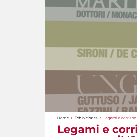
Home
>
Exhibiciones
>
Legami e corrispo
You are here
Legami e corr