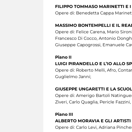
FILIPPO TOMMASO MARINETTI E I
Opere di: Benedetta Cappa Marinetti
MASSIMO BONTEMPELLI E IL RE
Opere di: Felice Carena, Mario Sironi
Francesco Di Cocco, Antonio Donghi, 
Giuseppe Capogrossi, Emanuele Cavall
Piano II
LUIGI PIRANDELLO E L’IO ALLO S
Opere di: Roberto Melli, Afro, Contar
Guglielmo Janni;
GIUSEPPE UNGARETTI E LA SCU
Opere di: Amerigo Bartoli Natinguer
Ziveri, Carlo Quaglia, Pericle Fazzin
Piano III
ALBERTO MORAVIA E GLI ARTISTI
Opere di: Carlo Levi, Adriana Pincherl