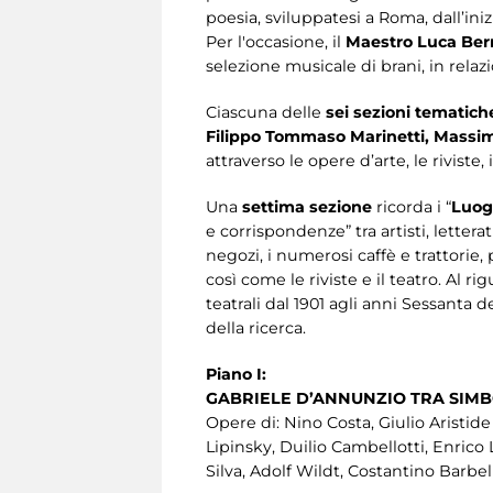
poesia, sviluppatesi a Roma, dall’iniz
Per l'occasione, il
Maestro Luca Ber
selezione musicale di brani, in relaz
Ciascuna delle
sei sezioni tematic
Filippo Tommaso Marinetti, Massimo
attraverso le opere d’arte, le rivist
Una
settima sezione
ricorda i “
Luog
e corrispondenze” tra artisti, lettera
negozi, i numerosi caffè e trattorie, pe
così come le riviste e il teatro. Al 
teatrali dal 1901 agli anni Sessanta d
della ricerca.
Piano I:
GABRIELE D’ANNUNZIO TRA SIM
Opere di: Nino Costa, Giulio Aristid
Lipinsky, Duilio Cambellotti, Enrico
Silva, Adolf Wildt, Costantino Barbel