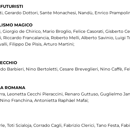
 FUTURISTI
, Gerardo Dottori, Sante Monachesi, Nandù, Enrico Prampolini,
ALISMO MAGICO
, Giorgio de Chirico, Mario Broglio, Felice Casorati, Gisberto Ce
Riccardo Francalancia, Roberto Melli, Alberto Savinio, Luigi T
i, Filippo De Pisis, Arturo Martini;
PECCHIO
do Barbieri, Nino Bertoletti, Cesare Breveglieri, Nino Caffè, Fel
OLA ROMANA
ra, Leonetta Cecchi Pieraccini, Renaro Guttuso, Guglielmo Jann
i, Nino Franchina, Antonietta Raphäel Mafai;
e, Toti Scialoja, Corrado Cagli, Fabrizio Clerici, Tano Festa, Fa