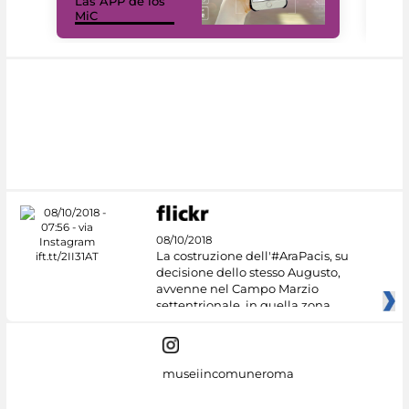
Las APP de los
I Mi
MiC
net
08/10/2018
La costruzione dell'#AraPacis, su
decisione dello stesso Augusto,
avvenne nel Campo Marzio
settentrionale, in quella zona
museiincomuneroma