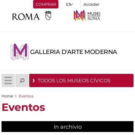
COMPRAR
Acceder
GALLERIA D'ARTE MODERNA
TODOS LOS MUSEOS CÍVICOS
Home
>
Eventos
You are here
Eventos
In archivio