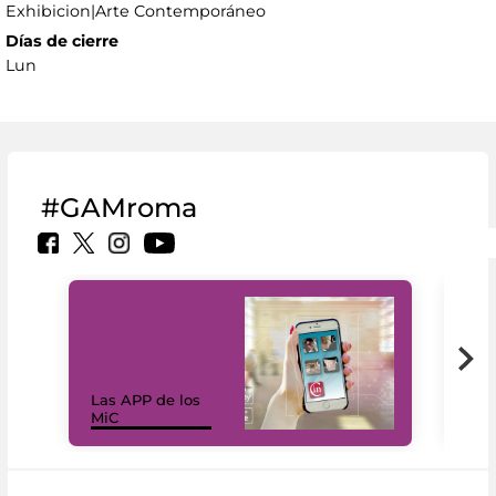
Exhibicion|Arte Contemporáneo
Días de cierre
Lun
#GAMroma
Las APP de los
I Mi
MiC
net