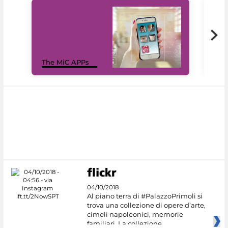
MiC
The MiC APPs
net
04/10/2018
Al piano terra di #PalazzoPrimoli si
trova una collezione di opere d’arte,
cimeli napoleonici, memorie
familiari. La collezione