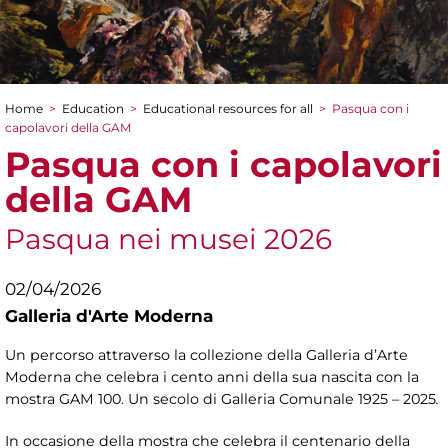
Home
>
Education
>
Educational resources for all
>
Pasqua con i
You are here
capolavori della GAM
Pasqua con i capolavori
della GAM
Pasqua nei musei 2026
02/04/2026
Galleria d'Arte Moderna
Un percorso attraverso la collezione della Galleria d’Arte
Moderna che celebra i cento anni della sua nascita con la
mostra GAM 100. Un secolo di Galleria Comunale 1925 – 2025
.
In occasione della mostra che celebra il centenario della