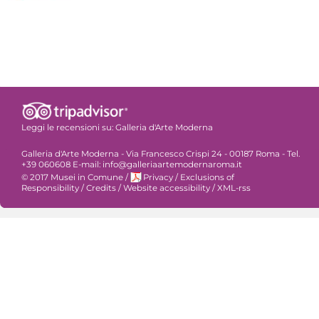
Leggi le recensioni su:
Galleria d'Arte Moderna
Galleria d'Arte Moderna - Via Francesco Crispi 24 - 00187 Roma - Tel.
+39 060608 E-mail: info@galleriaartemodernaroma.it
© 2017 Musei in Comune
/
Privacy
/
Exclusions of
Responsibility
/
Credits
/
Website accessibility
/
XML-rss