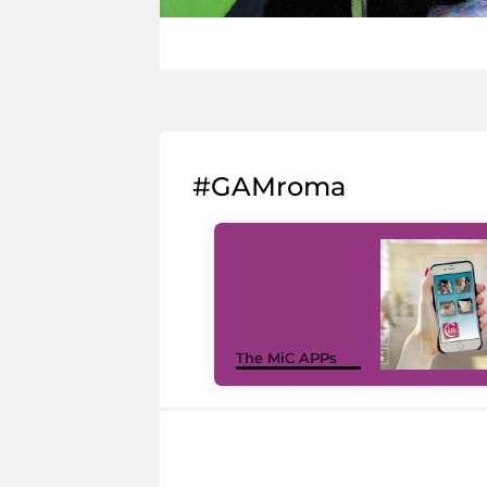
#GAMroma
The MiC APPs