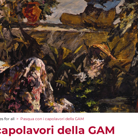
s for all
>
Pasqua con i capolavori della GAM
capolavori della GAM