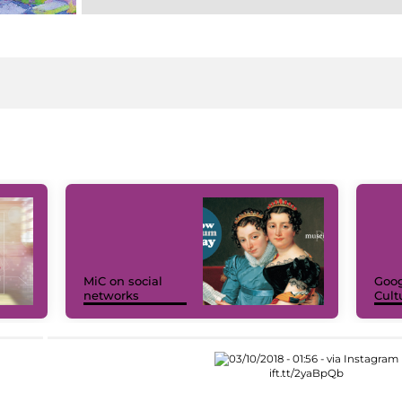
MiC on social
Goog
networks
Cult