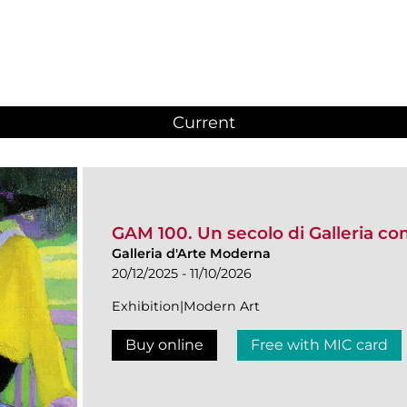
Current
(active tab)
GAM 100. Un secolo di Galleria c
Galleria d'Arte Moderna
20/12/2025 - 11/10/2026
Exhibition|Modern Art
Buy online
Free with MIC card