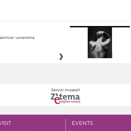
eiincomuneroma
Servizi museali
VISIT
EVENTS