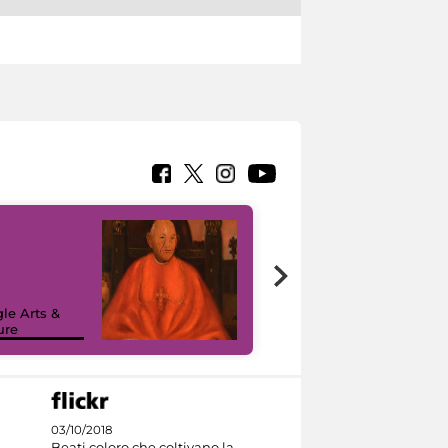
7 nuovi in-
painting tour
sulla piattaforma
le Arts &
Google Arts &
ure
Culture
03/10/2018
Beati coloro che coltivano la