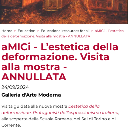
Home
>
Education
>
Educational resources for all
>
aMICi - L’estetica
You are here
della deformazione. Visita alla mostra - ANNULLATA
aMICi - L’estetica della
deformazione. Visita
alla mostra -
ANNULLATA
24/09/2024
Galleria d'Arte Moderna
Visita guidata alla nuova mostra
L’estetica della
deformazione. Protagonisti dell’espressionismo italiano
,
alla scoperta della Scuola Romana, dei Sei di Torino e di
Corrente.