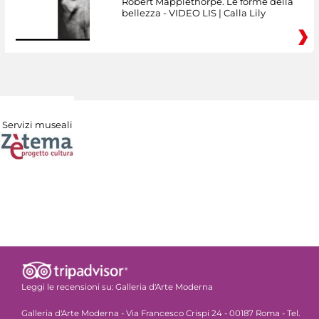
Robert Mapplethorpe. Le forme della
bellezza - VIDEO LIS | Calla Lily
Servizi museali
Leggi le recensioni su:
Galleria d'Arte Moderna
Galleria d'Arte Moderna - Via Francesco Crispi 24 - 00187 Roma - Tel.