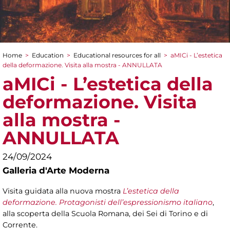
Home
>
Education
>
Educational resources for all
>
aMICi - L’estetica
You are here
della deformazione. Visita alla mostra - ANNULLATA
aMICi - L’estetica della
deformazione. Visita
alla mostra -
ANNULLATA
24/09/2024
Galleria d'Arte Moderna
Visita guidata alla nuova mostra
L’estetica della
deformazione. Protagonisti dell’espressionismo italiano
,
alla scoperta della Scuola Romana, dei Sei di Torino e di
Corrente.