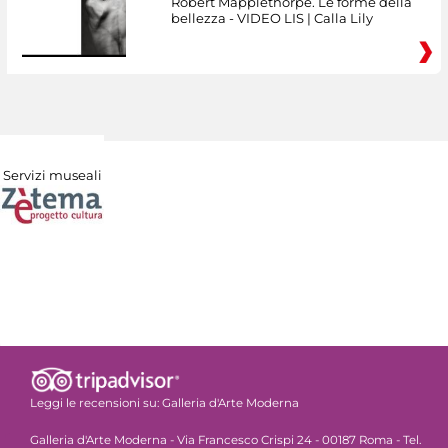
Robert Mapplethorpe. Le forme della
bellezza - VIDEO LIS | Calla Lily
Servizi museali
Leggi le recensioni su:
Galleria d'Arte Moderna
Galleria d'Arte Moderna - Via Francesco Crispi 24 - 00187 Roma - Tel.