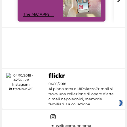
MiC
The MiC APPs
net
04/10/2018
Al piano terra di #PalazzoPrimoli si
trova una collezione di opere d’arte,
cimeli napoleonici, memorie
familiari. La collezione
museiincomuneroma