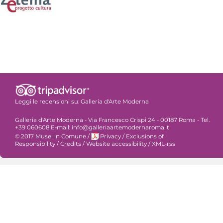
Leggi le recensioni su:
Galleria d'Arte Moderna
Galleria d'Arte Moderna - Via Francesco Crispi 24 - 00187 Roma - Tel.
+39 060608 E-mail: info@galleriaartemodernaroma.it
© 2017 Musei in Comune
/
Privacy
/
Exclusions of
Responsibility
/
Credits
/
Website accessibility
/
XML-rss